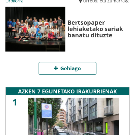
Orokorra
Urretxu eta Zumarraga
Bertsopaper
lehiaketako sariak
banatu dituzte
Gehiago
AZKEN 7 EGUNETAKO IRAKURRIENAK
1