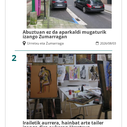
Abuztuan ez da aparkaldi mugaturik
izango Zumarragan
Urretxu eta Zumarraga
2026
/
08
/
03
2
Irailetik aurrera, hainbat arte tailer