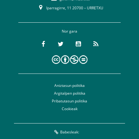
Iparragirre, 11 20700 – URRETXU
Nor gara
Aniztasun politika
Argitalpen politika
Pribatutasun politika
Cookieak
Babesleak: