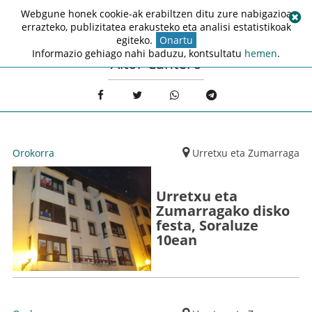
Webgune honek cookie-ak erabiltzen ditu zure nabigazioa
errazteko, publizitatea erakusteko eta analisi estatistikoak
egiteko.
Onartu
Informazio gehiago nahi baduzu, kontsultatu
hemen
.
Aitor Cantero
Orokorra
Urretxu eta Zumarraga
Urretxu eta
Zumarragako disko
festa, Soraluze
10ean