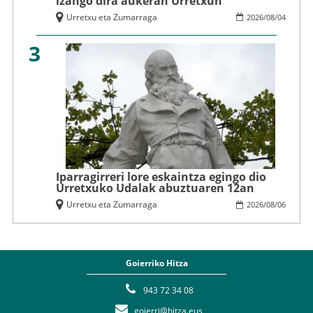
izango dira aukeran Urretxun
Urretxu eta Zumarraga
2026
/
08
/
04
3
Iparragirreri lore eskaintza egingo dio
Urretxuko Udalak abuztuaren 12an
Urretxu eta Zumarraga
2026
/
08
/
06
Goierriko Hitza
943 72 34 08
goierri@hitza.eus