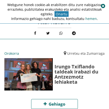
Webgune honek cookie-ak erabiltzen ditu zure nabigazioa
errazteko, publizitatea erakusteko eta analisi estatistikoak
egiteko.
Onartu
Informazio gehiago nahi baduzu, kontsultatu
hemen
.
Aitor Navarro
Orokorra
Urretxu eta Zumarraga
Irungo Txiflando
taldeak irabazi du
Antzezmotz
lehiaketa
Gehiago