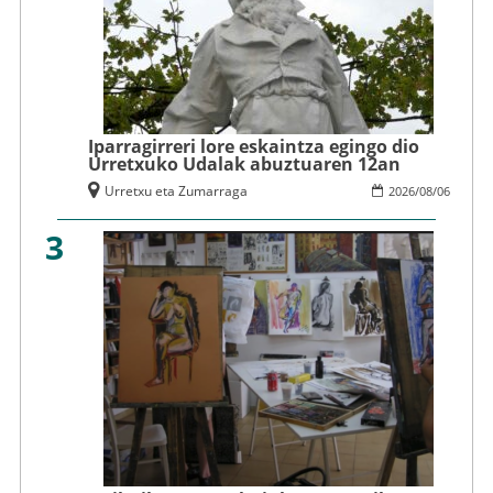
Iparragirreri lore eskaintza egingo dio
Urretxuko Udalak abuztuaren 12an
Urretxu eta Zumarraga
2026
/
08
/
06
3