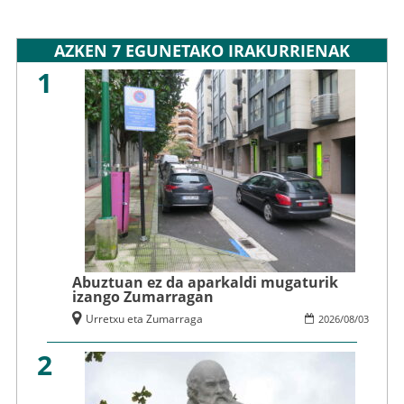
AZKEN 7 EGUNETAKO IRAKURRIENAK
1
Abuztuan ez da aparkaldi mugaturik
izango Zumarragan
Urretxu eta Zumarraga
2026
/
08
/
03
2