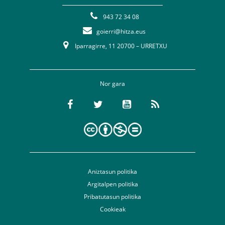
943 72 34 08
goierri@hitza.eus
Iparragirre, 11 20700 – URRETXU
Nor gara
Aniztasun politika
Argitalpen politika
Pribatutasun politika
Cookieak