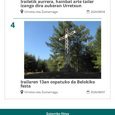
Irailetik aurrera, hainbat arte tailer
izango dira aukeran Urretxun
Urretxu eta Zumarraga
2026
/
08
/
04
4
Irailaren 13an ospatuko da Belokiko
festa
Urretxu eta Zumarraga
2026
/
08
/
07
Goierriko Hitza