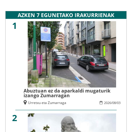
AZKEN 7 EGUNETAKO IRAKURRIENAK
1
Abuztuan ez da aparkaldi mugaturik
izango Zumarragan
Urretxu eta Zumarraga
2026
/
08
/
03
2