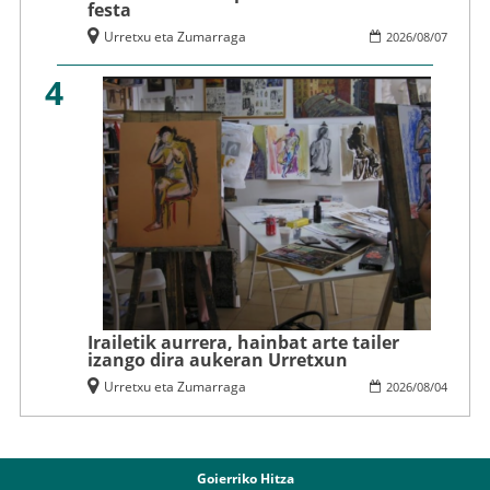
festa
Urretxu eta Zumarraga
2026
/
08
/
07
4
Irailetik aurrera, hainbat arte tailer
izango dira aukeran Urretxun
Urretxu eta Zumarraga
2026
/
08
/
04
Goierriko Hitza