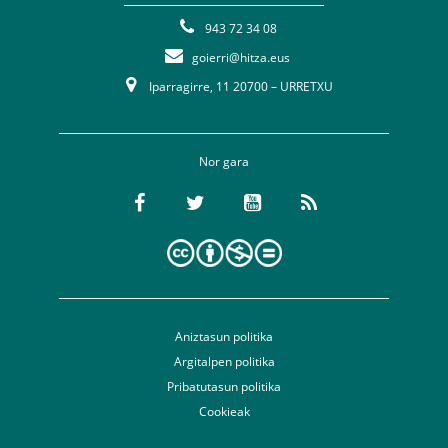
943 72 34 08
goierri@hitza.eus
Iparragirre, 11 20700 – URRETXU
Nor gara
Aniztasun politika
Argitalpen politika
Pribatutasun politika
Cookieak