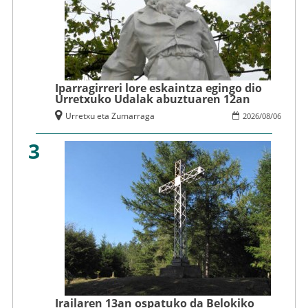
Iparragirreri lore eskaintza egingo dio
Urretxuko Udalak abuztuaren 12an
Urretxu eta Zumarraga
2026
/
08
/
06
3
Irailaren 13an ospatuko da Belokiko