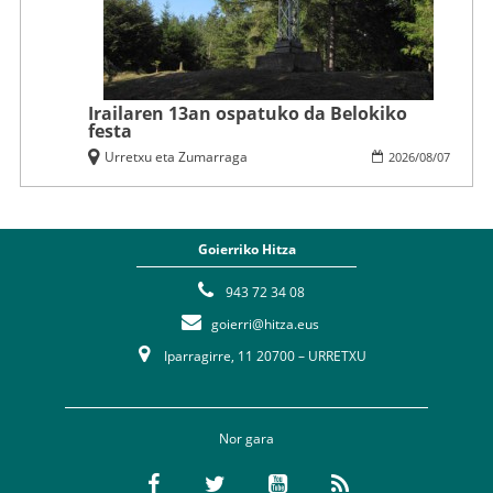
Irailaren 13an ospatuko da Belokiko
festa
Urretxu eta Zumarraga
2026
/
08
/
07
Goierriko Hitza
943 72 34 08
goierri@hitza.eus
Iparragirre, 11 20700 – URRETXU
Nor gara