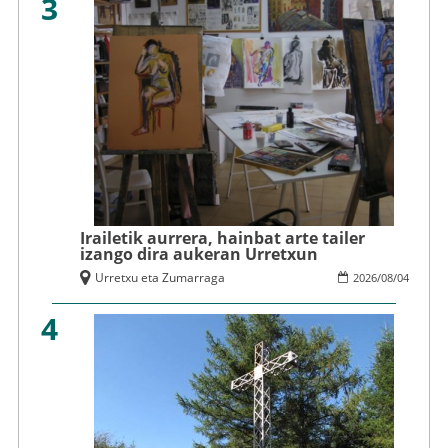
3
Irailetik aurrera, hainbat arte tailer
izango dira aukeran Urretxun
Urretxu eta Zumarraga
2026
/
08
/
04
4