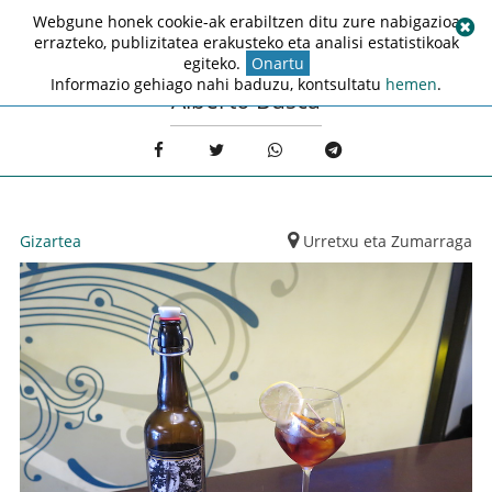
Webgune honek cookie-ak erabiltzen ditu zure nabigazioa
errazteko, publizitatea erakusteko eta analisi estatistikoak
egiteko.
Onartu
Informazio gehiago nahi baduzu, kontsultatu
hemen
.
Alberto Busca
Gizartea
Urretxu eta Zumarraga