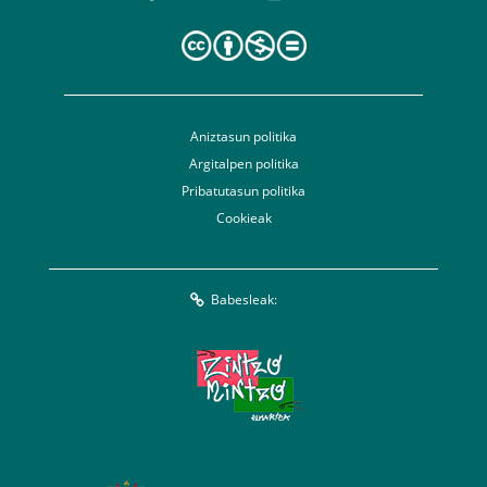
Aniztasun politika
Argitalpen politika
Pribatutasun politika
Cookieak
Babesleak: