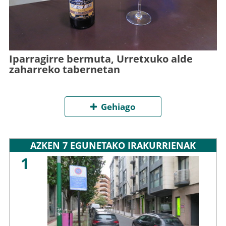
Iparragirre bermuta, Urretxuko alde
zaharreko tabernetan
Gehiago
AZKEN 7 EGUNETAKO IRAKURRIENAK
1