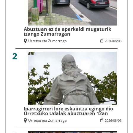
Abuztuan ez da aparkaldi mugaturik
izango Zumarragan
Urretxu eta Zumarraga
2026
/
08
/
03
2
Iparragirreri lore eskaintza egingo dio
Urretxuko Udalak abuztuaren 12an
Urretxu eta Zumarraga
2026
/
08
/
06