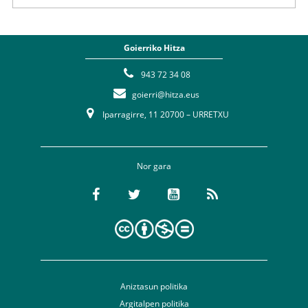
Goierriko Hitza
943 72 34 08
goierri@hitza.eus
Iparragirre, 11 20700 – URRETXU
Nor gara
Aniztasun politika
Argitalpen politika