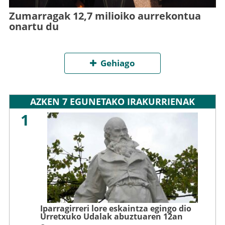
Zumarragak 12,7 milioiko aurrekontua
onartu du
Gehiago
AZKEN 7 EGUNETAKO IRAKURRIENAK
1
Iparragirreri lore eskaintza egingo dio
Urretxuko Udalak abuztuaren 12an