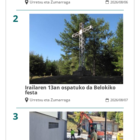
Urretxu eta Zumarraga
2026
/
08
/
06
2
Irailaren 13an ospatuko da Belokiko
festa
Urretxu eta Zumarraga
2026
/
08
/
07
3