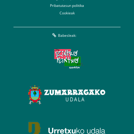
Pribatutasun politika
Cookieak
Babesleak: