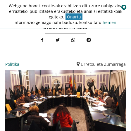
Webgune honek cookie-ak erabiltzen ditu zure nabigazioa
errazteko, publizitatea erakusteko eta analisi estatistikoak
egiteko.
Onartu
Informazio gehiago nahi baduzu, kontsultatu
hemen
.
alderdien iritzia
Politika
Urretxu eta Zumarraga