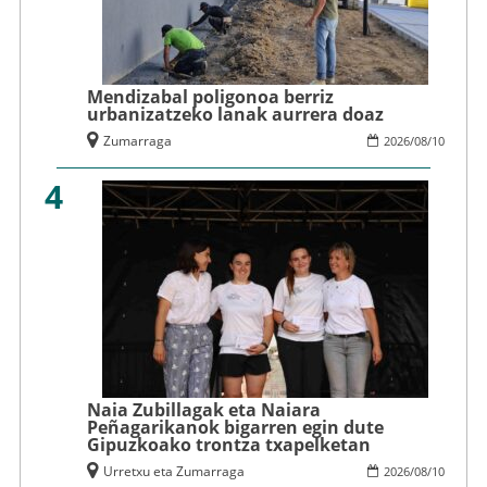
Mendizabal poligonoa berriz
urbanizatzeko lanak aurrera doaz
Zumarraga
2026
/
08
/
10
4
Naia Zubillagak eta Naiara
Peñagarikanok bigarren egin dute
Gipuzkoako trontza txapelketan
Urretxu eta Zumarraga
2026
/
08
/
10