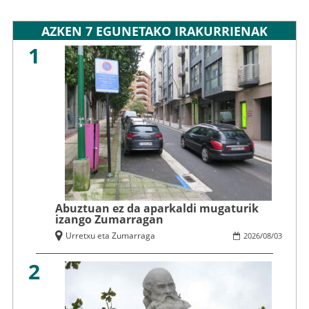
AZKEN 7 EGUNETAKO IRAKURRIENAK
1
Abuztuan ez da aparkaldi mugaturik
izango Zumarragan
Urretxu eta Zumarraga
2026
/
08
/
03
2