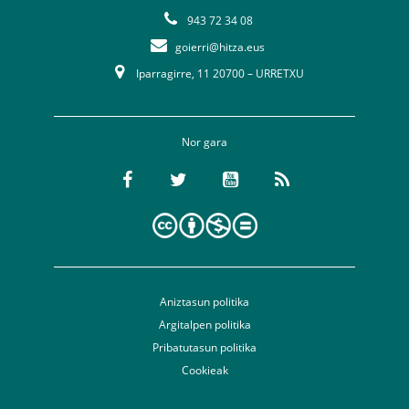
943 72 34 08
goierri@hitza.eus
Iparragirre, 11 20700 – URRETXU
Nor gara
Aniztasun politika
Argitalpen politika
Pribatutasun politika
Cookieak