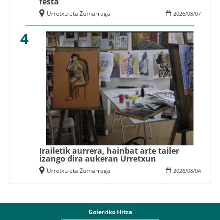
festa
Urretxu eta Zumarraga
2026
/
08
/
07
4
Irailetik aurrera, hainbat arte tailer
izango dira aukeran Urretxun
Urretxu eta Zumarraga
2026
/
08
/
04
Goierriko Hitza