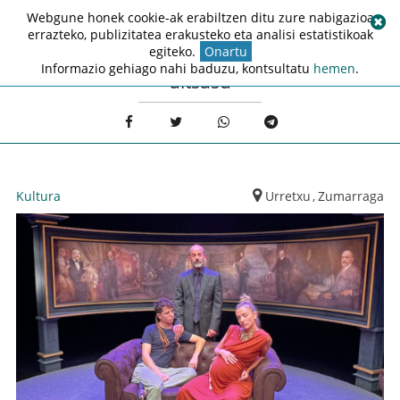
Webgune honek cookie-ak erabiltzen ditu zure nabigazioa
errazteko, publizitatea erakusteko eta analisi estatistikoak
egiteko.
Onartu
Informazio gehiago nahi baduzu, kontsultatu
hemen
.
altsasu
Kultura
Urretxu
,
Zumarraga