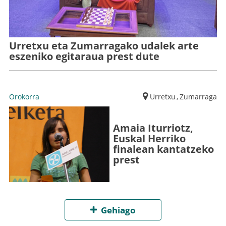
Urretxu eta Zumarragako udalek arte
eszeniko egitaraua prest dute
Orokorra
Urretxu
,
Zumarraga
Amaia Iturriotz,
Euskal Herriko
finalean kantatzeko
prest
Gehiago