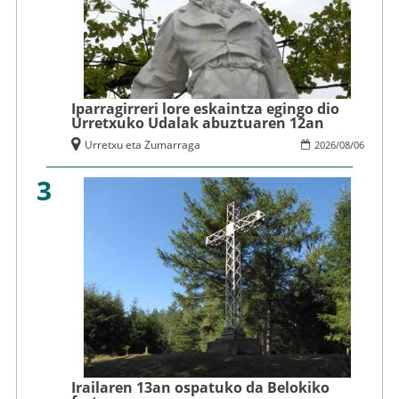
Iparragirreri lore eskaintza egingo dio
Urretxuko Udalak abuztuaren 12an
Urretxu eta Zumarraga
2026
/
08
/
06
3
Irailaren 13an ospatuko da Belokiko