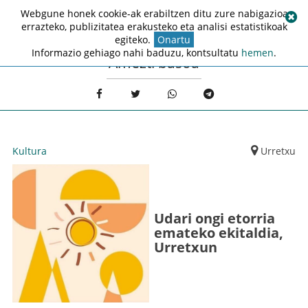
Webgune honek cookie-ak erabiltzen ditu zure nabigazioa
errazteko, publizitatea erakusteko eta analisi estatistikoak
egiteko.
Onartu
Informazio gehiago nahi baduzu, kontsultatu
hemen
.
Amezti basoa
Kultura
Urretxu
Udari ongi etorria
emateko ekitaldia,
Urretxun