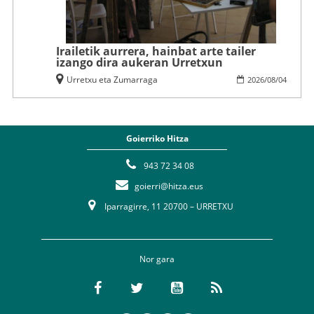
Irailetik aurrera, hainbat arte tailer
izango dira aukeran Urretxun
Urretxu eta Zumarraga
2026
/
08
/
04
Goierriko Hitza
943 72 34 08
goierri@hitza.eus
Iparragirre, 11 20700 – URRETXU
Nor gara