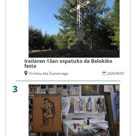
Irailaren 13an ospatuko da Belokiko
festa
Urretxu eta Zumarraga
2026
/
08
/
07
3