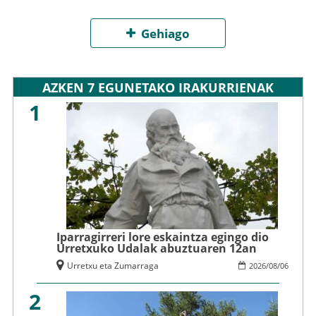
Gehiago
AZKEN 7 EGUNETAKO IRAKURRIENAK
1
Iparragirreri lore eskaintza egingo dio
Urretxuko Udalak abuztuaren 12an
Urretxu eta Zumarraga
2026
/
08
/
06
2