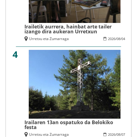
Irailetik aurrera, hainbat arte tailer
izango dira aukeran Urretxun
Urretxu eta Zumarraga
2026
/
08
/
04
4
Irailaren 13an ospatuko da Belokiko
festa
Urretxu eta Zumarraga
2026
/
08
/
07