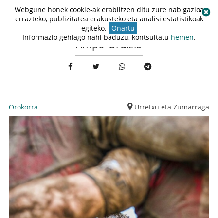
Webgune honek cookie-ak erabiltzen ditu zure nabigazioa
errazteko, publizitatea erakusteko eta analisi estatistikoak
egiteko.
Onartu
Informazio gehiago nahi baduzu, kontsultatu
hemen
.
Ampo-Ordizia
Orokorra
Urretxu eta Zumarraga