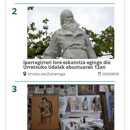
2
Iparragirreri lore eskaintza egingo dio
Urretxuko Udalak abuztuaren 12an
Urretxu eta Zumarraga
2026
/
08
/
06
3