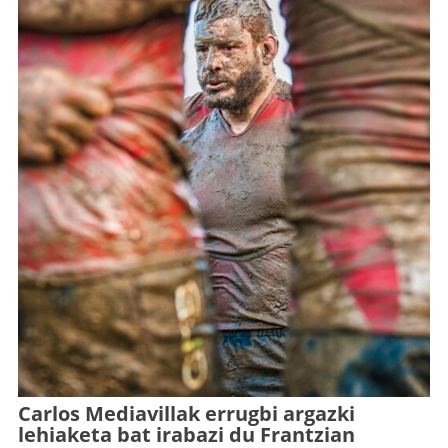
Carlos Mediavillak errugbi argazki
lehiaketa bat irabazi du Frantzian