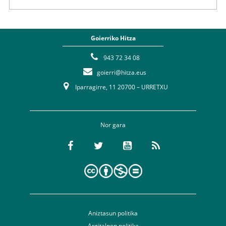
Goierriko Hitza
943 72 34 08
goierri@hitza.eus
Iparragirre, 11 20700 – URRETXU
Nor gara
Aniztasun politika
Argitalpen politika