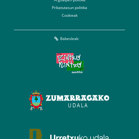
Pribatutasun politika
Cookieak
Babesleak: