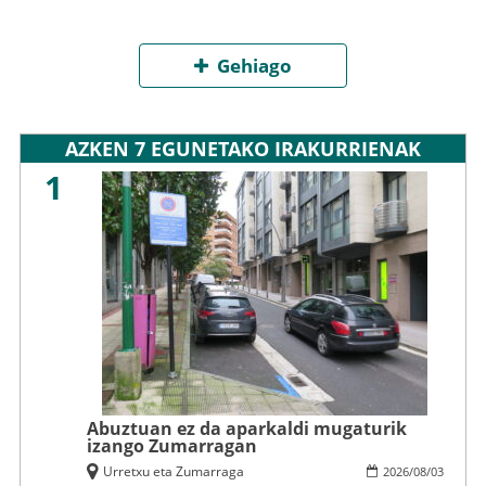
Gehiago
AZKEN 7 EGUNETAKO IRAKURRIENAK
1
Abuztuan ez da aparkaldi mugaturik
izango Zumarragan
Urretxu eta Zumarraga
2026
/
08
/
03