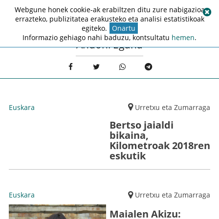
Webgune honek cookie-ak erabiltzen ditu zure nabigazioa
errazteko, publizitatea erakusteko eta analisi estatistikoak
egiteko.
Onartu
Informazio gehiago nahi baduzu, kontsultatu
hemen
.
Andoni Egaña
Euskara
Urretxu eta Zumarraga
Bertso jaialdi
bikaina,
Kilometroak 2018ren
eskutik
Euskara
Urretxu eta Zumarraga
Maialen Akizu: