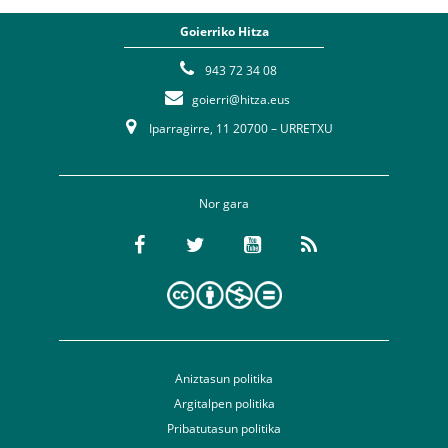
Goierriko Hitza
943 72 34 08
goierri@hitza.eus
Iparragirre, 11 20700 – URRETXU
Nor gara
Aniztasun politika
Argitalpen politika
Pribatutasun politika