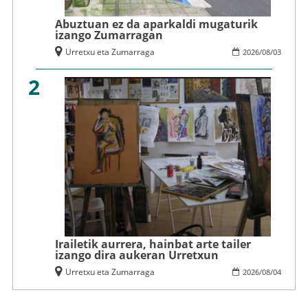
Abuztuan ez da aparkaldi mugaturik
izango Zumarragan
Urretxu eta Zumarraga
2026
/
08
/
03
2
Irailetik aurrera, hainbat arte tailer
izango dira aukeran Urretxun
Urretxu eta Zumarraga
2026
/
08
/
04