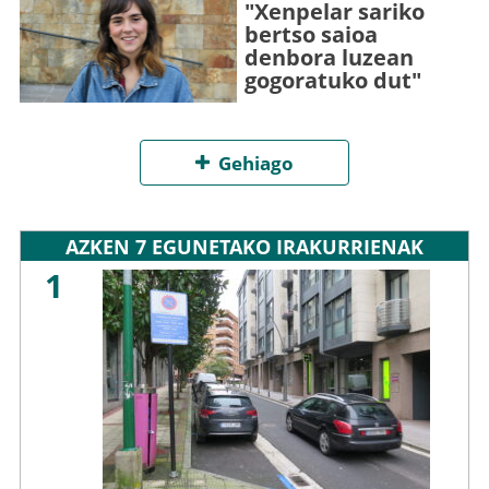
"Xenpelar sariko
bertso saioa
denbora luzean
gogoratuko dut"
Gehiago
AZKEN 7 EGUNETAKO IRAKURRIENAK
1