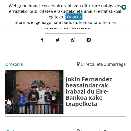
Webgune honek cookie-ak erabiltzen ditu zure nabigazioa
errazteko, publizitatea erakusteko eta analisi estatistikoak
egiteko.
Onartu
Informazio gehiago nahi baduzu, kontsultatu
hemen
.
Anibal Fernandez
Orokorra
Urretxu eta Zumarraga
Jokin Fernandez
beasaindarrak
irabazi du Eire-
Bankoa xake
txapelketa