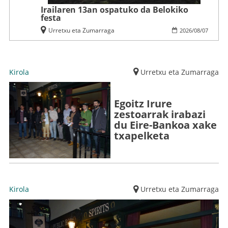
Irailaren 13an ospatuko da Belokiko
festa
Urretxu eta Zumarraga
2026
/
08
/
07
Kirola
Urretxu eta Zumarraga
Egoitz Irure
zestoarrak irabazi
du Eire-Bankoa xake
txapelketa
Kirola
Urretxu eta Zumarraga