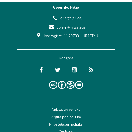
Goierriko Hitza
943 72 34 08
goierri@hitza.eus
Iparragirre, 11 20700 – URRETXU
Nor gara
Aniztasun politika
Argitalpen politika
Pribatutasun politika
Cookieak