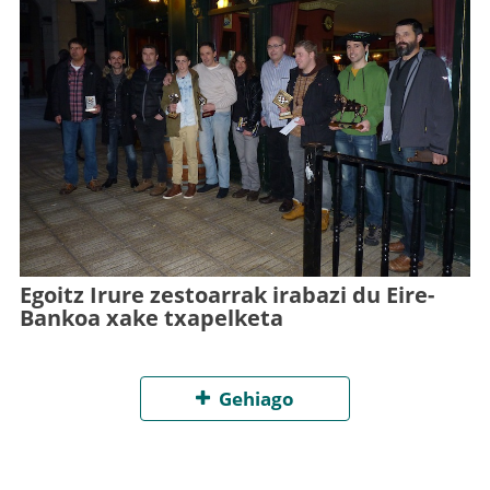
Egoitz Irure zestoarrak irabazi du Eire-
Bankoa xake txapelketa
Gehiago