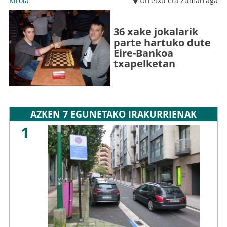
Kirola
Urretxu eta Zumarraga
36 xake jokalarik
parte hartuko dute
Eire-Bankoa
txapelketan
AZKEN 7 EGUNETAKO IRAKURRIENAK
1