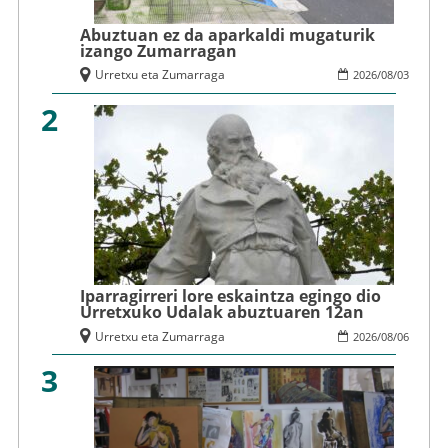
Abuztuan ez da aparkaldi mugaturik
izango Zumarragan
Urretxu eta Zumarraga
2026
/
08
/
03
2
Iparragirreri lore eskaintza egingo dio
Urretxuko Udalak abuztuaren 12an
Urretxu eta Zumarraga
2026
/
08
/
06
3