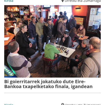
Kirola
Urretxu eta Zumarraga
Bi goierritarrek jokatuko dute Eire-
Bankoa txapelketako finala, igandean