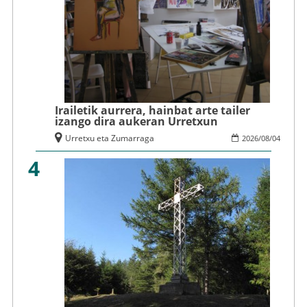
Irailetik aurrera, hainbat arte tailer
izango dira aukeran Urretxun
Urretxu eta Zumarraga
2026
/
08
/
04
4