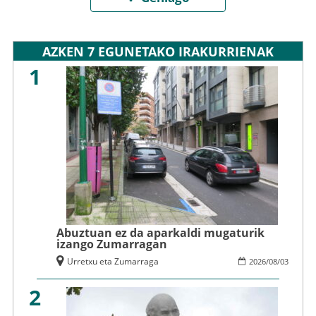
AZKEN 7 EGUNETAKO IRAKURRIENAK
1
Abuztuan ez da aparkaldi mugaturik
izango Zumarragan
Urretxu eta Zumarraga
2026
/
08
/
03
2