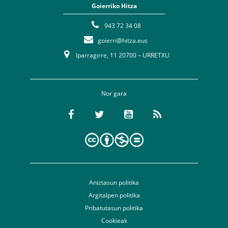
Goierriko Hitza
943 72 34 08
goierri@hitza.eus
Iparragirre, 11 20700 – URRETXU
Nor gara
Aniztasun politika
Argitalpen politika
Pribatutasun politika
Cookieak