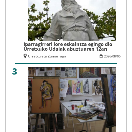
Iparragirreri lore eskaintza egingo dio
Urretxuko Udalak abuztuaren 12an
Urretxu eta Zumarraga
2026
/
08
/
06
3