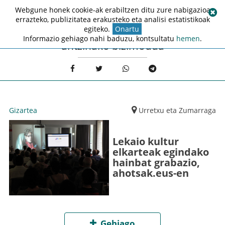
Webgune honek cookie-ak erabiltzen ditu zure nabigazioa
errazteko, publizitatea erakusteko eta analisi estatistikoak
egiteko.
Onartu
Informazio gehiago nahi baduzu, kontsultatu
hemen
.
antzinako bizimodua
Gizartea
Urretxu eta Zumarraga
Lekaio kultur
elkarteak egindako
hainbat grabazio,
ahotsak.eus-en
Gehiago