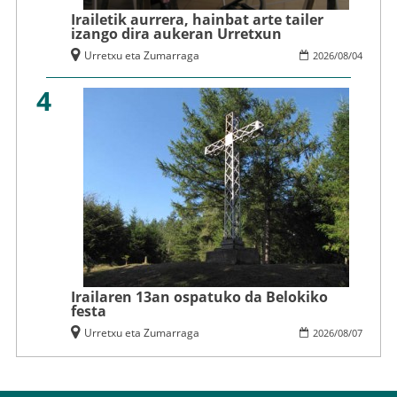
Irailetik aurrera, hainbat arte tailer
izango dira aukeran Urretxun
Urretxu eta Zumarraga
2026
/
08
/
04
4
Irailaren 13an ospatuko da Belokiko
festa
Urretxu eta Zumarraga
2026
/
08
/
07