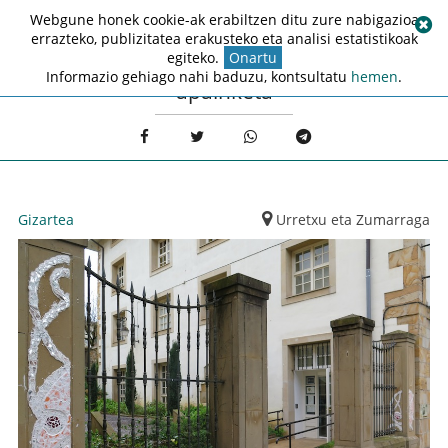
Webgune honek cookie-ak erabiltzen ditu zure nabigazioa
errazteko, publizitatea erakusteko eta analisi estatistikoak
egiteko.
Onartu
Informazio gehiago nahi baduzu, kontsultatu
hemen
.
apainketa
Gizartea
Urretxu eta Zumarraga