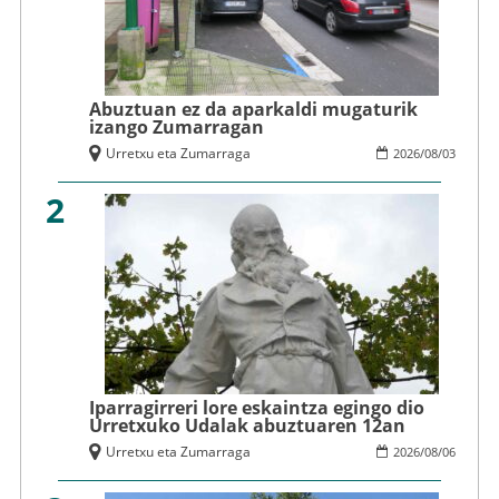
Abuztuan ez da aparkaldi mugaturik
izango Zumarragan
Urretxu eta Zumarraga
2026
/
08
/
03
2
Iparragirreri lore eskaintza egingo dio
Urretxuko Udalak abuztuaren 12an
Urretxu eta Zumarraga
2026
/
08
/
06