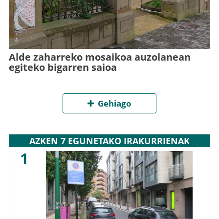
Alde zaharreko mosaikoa auzolanean
egiteko bigarren saioa
Gehiago
AZKEN 7 EGUNETAKO IRAKURRIENAK
1