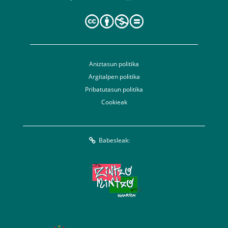
Aniztasun politika
Argitalpen politika
Pribatutasun politika
Cookieak
Babesleak: