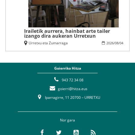
Irailetik aurrera, hainbat arte tailer
izango dira aukeran Urretxun
Urretxu eta Zumarraga
2026
/
08
/
04
Goierriko Hitza
943 72 34 08
goierri@hitza.eus
Iparragirre, 11 20700 – URRETXU
Nor gara