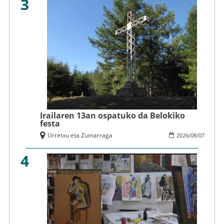
3
Irailaren 13an ospatuko da Belokiko
festa
Urretxu eta Zumarraga
2026
/
08
/
07
4