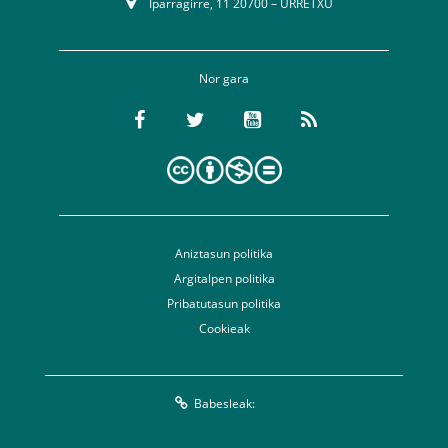
Iparragirre, 11 20700 – URRETXU
Nor gara
Aniztasun politika
Argitalpen politika
Pribatutasun politika
Cookieak
Babesleak: