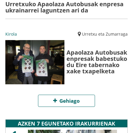
Urretxuko Apaolaza Autobusak enpresa
ukrainarrei laguntzen ari da
Kirola
Urretxu eta Zumarraga
Apaolaza Autobusak
enpresak babestuko
du Eire tabernako
xake txapelketa
Gehiago
AZKEN 7 EGUNETAKO IRAKURRIENAK