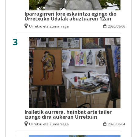
Iparragirreri lore eskaintza egingo dio
Urretxuko Udalak abuztuaren 12an
Urretxu eta Zumarraga
2026
/
08
/
06
3
Irailetik aurrera, hainbat arte tailer
izango dira aukeran Urretxun
Urretxu eta Zumarraga
2026
/
08
/
04