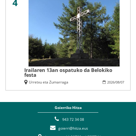
4
Irailaren 13an ospatuko da Belokiko
festa
Urretxu eta Zumarraga
2026
/
08
/
07
Goierriko Hitza
943 72 34 08
goierri@hitza.eus