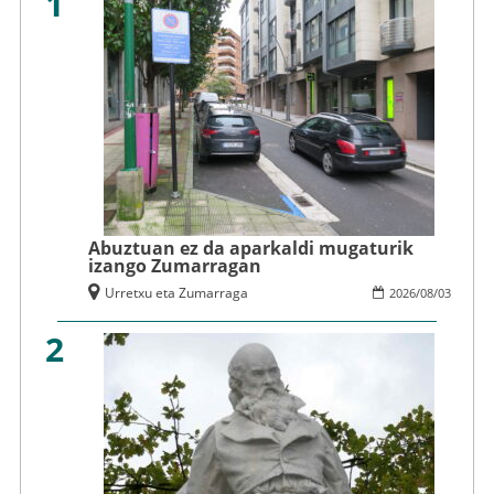
1
Abuztuan ez da aparkaldi mugaturik
izango Zumarragan
Urretxu eta Zumarraga
2026
/
08
/
03
2