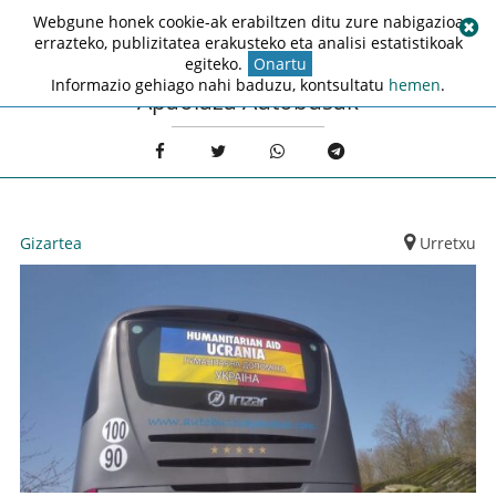
Webgune honek cookie-ak erabiltzen ditu zure nabigazioa
errazteko, publizitatea erakusteko eta analisi estatistikoak
egiteko.
Onartu
Informazio gehiago nahi baduzu, kontsultatu
hemen
.
Apaolaza Autobusak
Gizartea
Urretxu