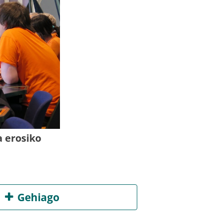
a erosiko
Gehiago