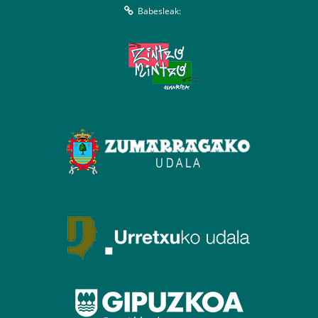
Babesleak: