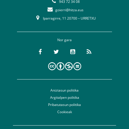
943 72 34 08
goierri@hitza.eus
Iparragirre, 11 20700 – URRETXU
Nor gara
Aniztasun politika
Argitalpen politika
Pribatutasun politika
Cookieak