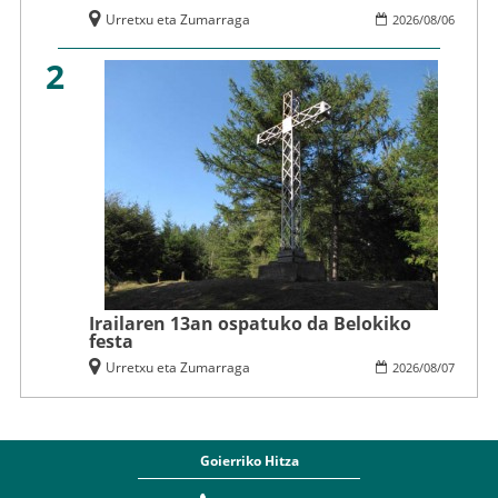
Urretxu eta Zumarraga
2026
/
08
/
06
2
Irailaren 13an ospatuko da Belokiko
festa
Urretxu eta Zumarraga
2026
/
08
/
07
Goierriko Hitza