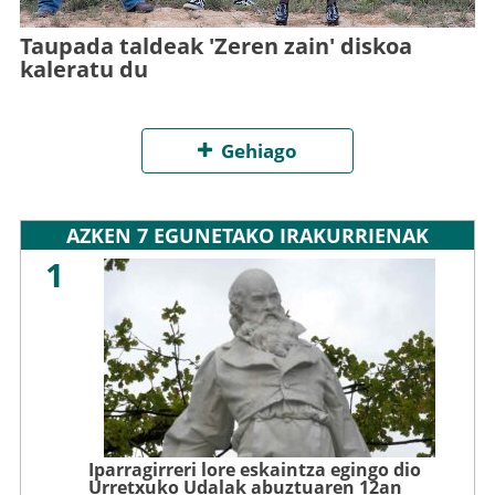
Taupada taldeak 'Zeren zain' diskoa
kaleratu du
Gehiago
AZKEN 7 EGUNETAKO IRAKURRIENAK
1
Iparragirreri lore eskaintza egingo dio
Urretxuko Udalak abuztuaren 12an