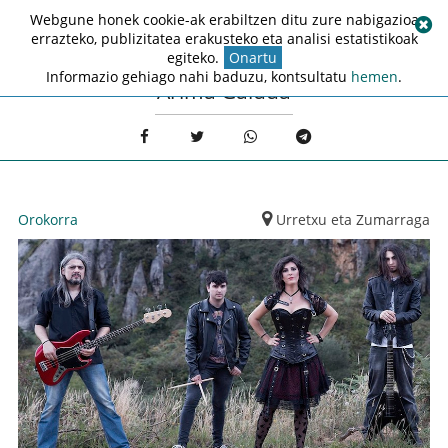
Webgune honek cookie-ak erabiltzen ditu zure nabigazioa
errazteko, publizitatea erakusteko eta analisi estatistikoak
egiteko.
Onartu
Informazio gehiago nahi baduzu, kontsultatu
hemen
.
Arima Galdua
Orokorra
Urretxu eta Zumarraga