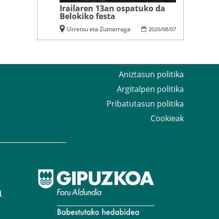
Irailaren 13an ospatuko da
Belokiko festa
Urretxu eta Zumarraga
2026
/
08
/
07
Aniztasun politika
Argitalpen politika
Pribatutasun politika
Cookieak