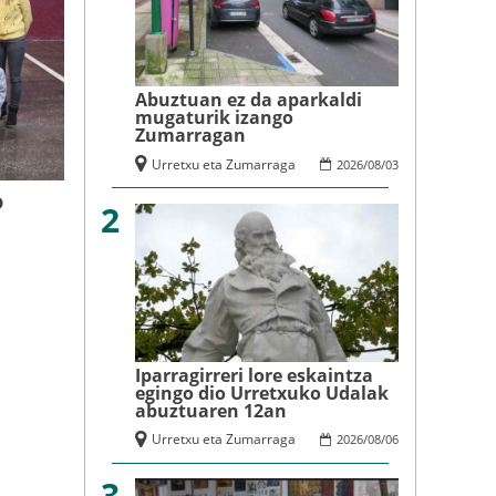
Abuztuan ez da aparkaldi
mugaturik izango
Zumarragan
Urretxu eta Zumarraga
2026
/
08
/
03
o
2
Iparragirreri lore eskaintza
egingo dio Urretxuko Udalak
abuztuaren 12an
Urretxu eta Zumarraga
2026
/
08
/
06
3