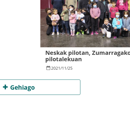
Neskak pilotan, Zumarragak
pilotalekuan
2021
/
11
/
25
Gehiago