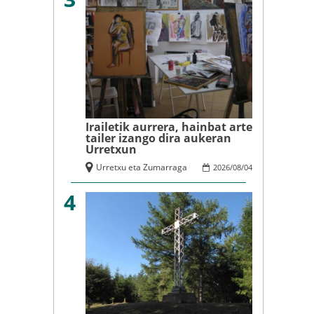
Irailetik aurrera, hainbat arte
tailer izango dira aukeran
Urretxun
Urretxu eta Zumarraga
2026
/
08
/
04
4