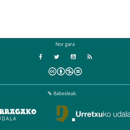
Nor gara
Babesleak: