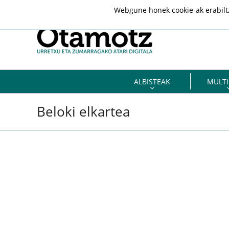
Webgune honek cookie-ak erabiltze
ALBISTEAK
MULTI
Beloki elkartea