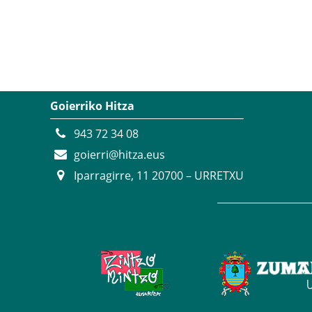
Goierriko Hitza
943 72 34 08
goierri@hitza.eus
Iparragirre, 11 20700 – URRETXU