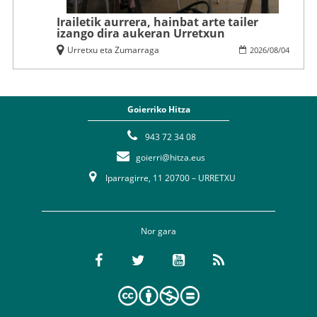
Irailetik aurrera, hainbat arte tailer
izango dira aukeran Urretxun
Urretxu eta Zumarraga
2026
/
08
/
04
Goierriko Hitza
943 72 34 08
goierri@hitza.eus
Iparragirre, 11 20700 – URRETXU
Nor gara