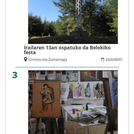
Irailaren 13an ospatuko da Belokiko
festa
Urretxu eta Zumarraga
2026
/
08
/
07
3