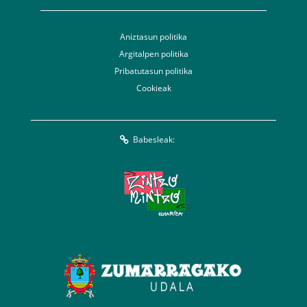
Aniztasun politika
Argitalpen politika
Pribatutasun politika
Cookieak
Babesleak: