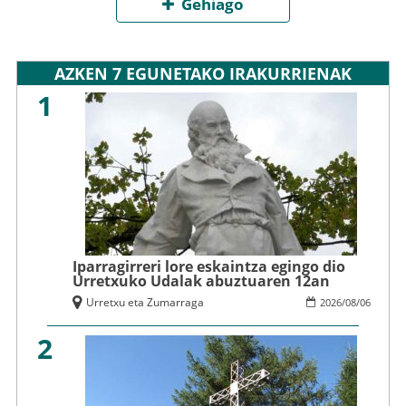
Gehiago
AZKEN 7 EGUNETAKO IRAKURRIENAK
1
Iparragirreri lore eskaintza egingo dio
Urretxuko Udalak abuztuaren 12an
Urretxu eta Zumarraga
2026
/
08
/
06
2