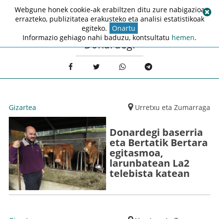
Webgune honek cookie-ak erabiltzen ditu zure nabigazioa
errazteko, publizitatea erakusteko eta analisi estatistikoak
egiteko.
Onartu
Informazio gehiago nahi baduzu, kontsultatu
hemen
.
Donardegi
Gizartea
Urretxu eta Zumarraga
Donardegi baserria
eta Bertatik Bertara
egitasmoa,
larunbatean La2
telebista katean