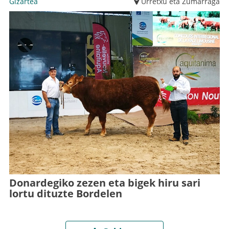
Gizartea
Urretxu eta Zumarraga
Donardegiko zezen eta bigek hiru sari
lortu dituzte Bordelen