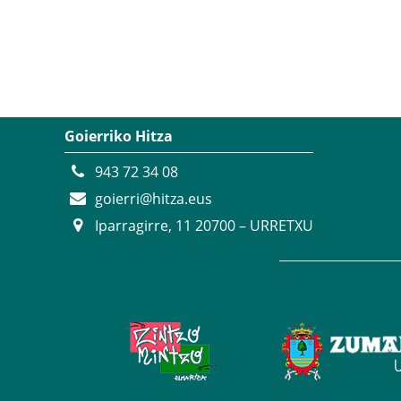
Goierriko Hitza
943 72 34 08
goierri@hitza.eus
Iparragirre, 11 20700 – URRETXU