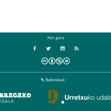
Nor gara
Babesleak: