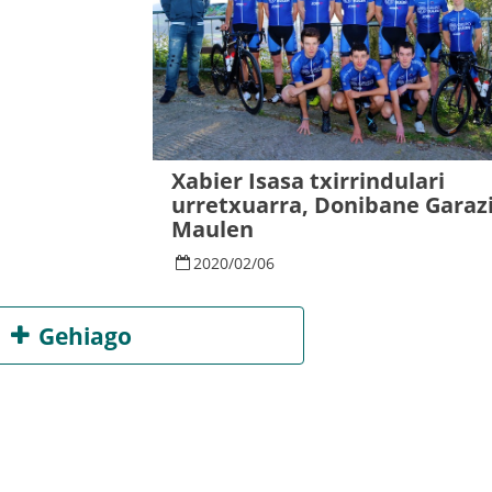
Xabier Isasa txirrindulari
urretxuarra, Donibane Garazi
Maulen
2020
/
02
/
06
Gehiago