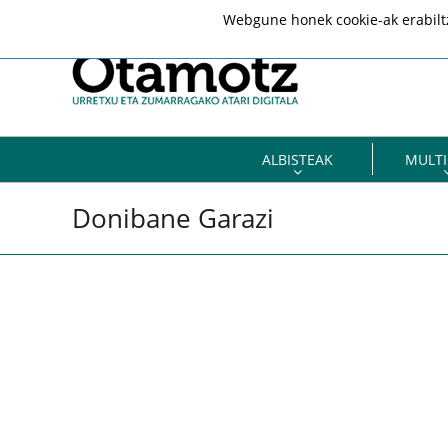
Webgune honek cookie-ak erabiltze
ALBISTEAK
MULTI
Donibane Garazi