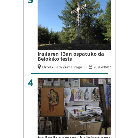
Irailaren 13an ospatuko da
Belokiko festa
Urretxu eta Zumarraga
2026
/
08
/
07
4