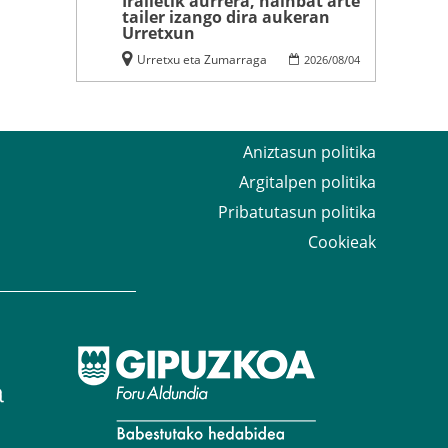
Irailetik aurrera, hainbat arte
tailer izango dira aukeran
Urretxun
Urretxu eta Zumarraga
2026
/
08
/
04
Aniztasun politika
Argitalpen politika
Pribatutasun politika
Cookieak