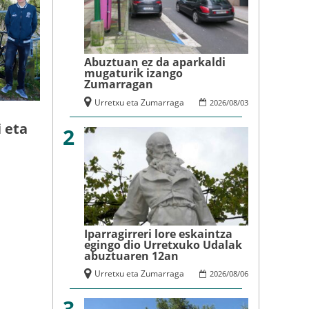
Abuztuan ez da aparkaldi
mugaturik izango
Zumarragan
Urretxu eta Zumarraga
2026
/
08
/
03
 eta
2
Iparragirreri lore eskaintza
egingo dio Urretxuko Udalak
abuztuaren 12an
Urretxu eta Zumarraga
2026
/
08
/
06
3