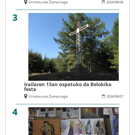
Urretxu eta Zumarraga
2026
/
08
/
06
3
Irailaren 13an ospatuko da Belokiko
festa
Urretxu eta Zumarraga
2026
/
08
/
07
4