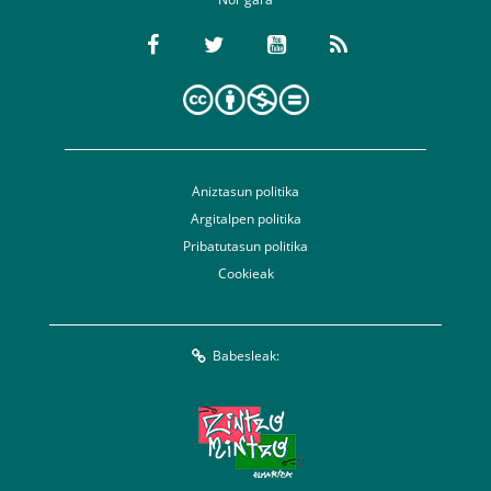
Aniztasun politika
Argitalpen politika
Pribatutasun politika
Cookieak
Babesleak: