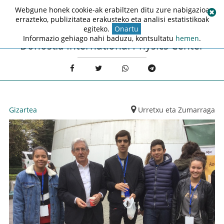
Webgune honek cookie-ak erabiltzen ditu zure nabigazioa
errazteko, publizitatea erakusteko eta analisi estatistikoak
egiteko.
Onartu
Informazio gehiago nahi baduzu, kontsultatu
hemen
.
Donostia International Physics Center
Gizartea
Urretxu eta Zumarraga