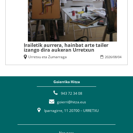
Irailetik aurrera, hainbat arte tailer
izango dira aukeran Urretxun
Urretxu eta Zumarraga
2026
/
08
/
04
Goierriko Hitza
943 72 34 08
goierri@hitza.eus
Iparragirre, 11 20700 – URRETXU
Nor gara