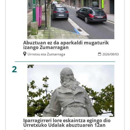
Abuztuan ez da aparkaldi mugaturik
izango Zumarragan
Urretxu eta Zumarraga
2026
/
08
/
03
2
Iparragirreri lore eskaintza egingo dio
Urretxuko Udalak abuztuaren 12an