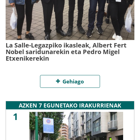
La Salle-Legazpiko ikasleak, Albert Fert
Nobel saridunarekin eta Pedro Migel
Etxenikerekin
Gehiago
AZKEN 7 EGUNETAKO IRAKURRIENAK
1