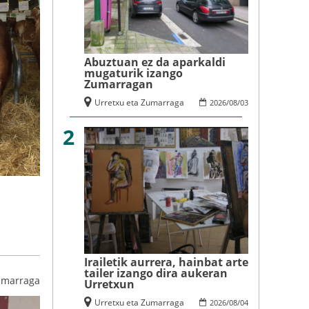
Abuztuan ez da aparkaldi
mugaturik izango
Zumarragan
Urretxu eta Zumarraga
2026
/
08
/
03
2
n
Irailetik aurrera, hainbat arte
tailer izango dira aukeran
umarraga
Urretxun
Urretxu eta Zumarraga
2026
/
08
/
04