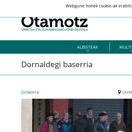
Webgune honek cookie-ak erabiltze
ALBISTEAK
MULTI
Dornaldegi baserria
Orokorra
Urre