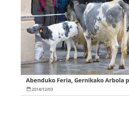
Abenduko Feria, Gernikako Arbola 
2014
/
12
/
03