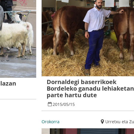
Dornaldegi baserrikoek
plazan
Bordeleko ganadu lehiaketa
parte hartu dute
2015
/
05
/
15
Orokorra
Urretxu eta Z