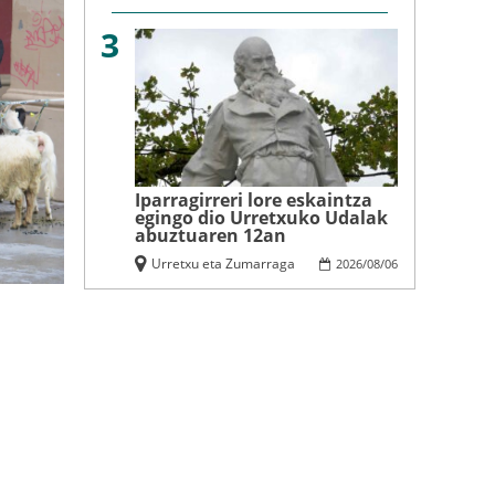
3
Iparragirreri lore eskaintza
egingo dio Urretxuko Udalak
abuztuaren 12an
Urretxu eta Zumarraga
2026
/
08
/
06