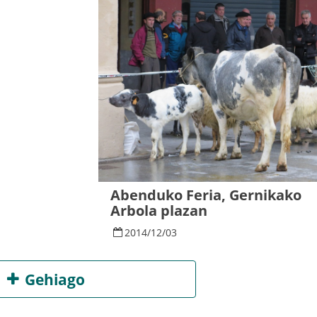
Abenduko Feria, Gernikako
Arbola plazan
2014
/
12
/
03
Gehiago