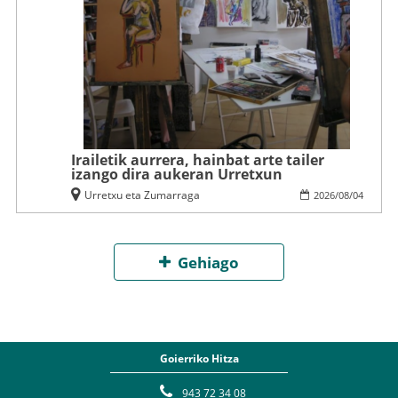
Irailetik aurrera, hainbat arte tailer
izango dira aukeran Urretxun
Urretxu eta Zumarraga
2026
/
08
/
04
Gehiago
Goierriko Hitza
943 72 34 08