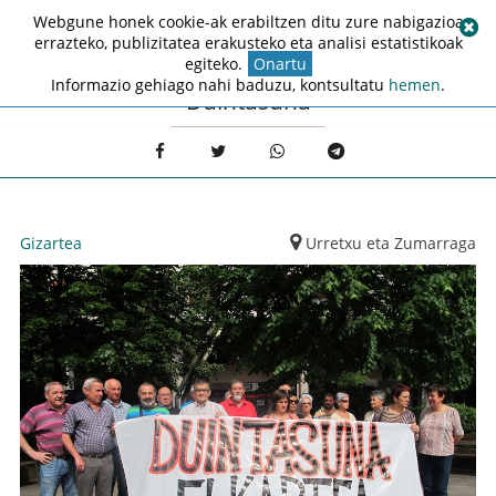
Webgune honek cookie-ak erabiltzen ditu zure nabigazioa
errazteko, publizitatea erakusteko eta analisi estatistikoak
egiteko.
Onartu
Informazio gehiago nahi baduzu, kontsultatu
hemen
.
Duintasuna
Gizartea
Urretxu eta Zumarraga