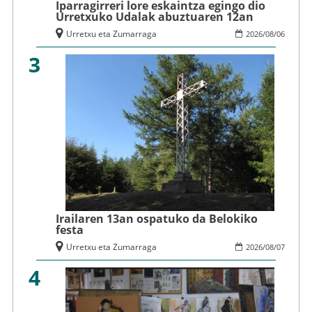
Iparragirreri lore eskaintza egingo dio
Urretxuko Udalak abuztuaren 12an
Urretxu eta Zumarraga
2026
/
08
/
06
3
Irailaren 13an ospatuko da Belokiko
festa
Urretxu eta Zumarraga
2026
/
08
/
07
4