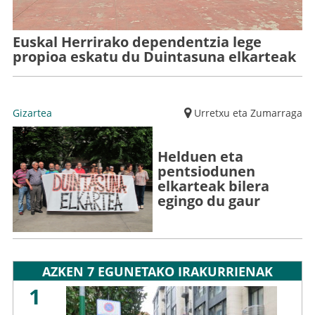
Euskal Herrirako dependentzia lege
propioa eskatu du Duintasuna elkarteak
Gizartea
Urretxu eta Zumarraga
Helduen eta
pentsiodunen
elkarteak bilera
egingo du gaur
AZKEN 7 EGUNETAKO IRAKURRIENAK
1