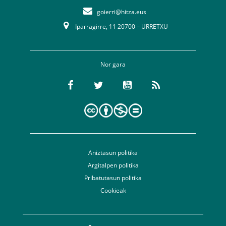
goierri@hitza.eus
Iparragirre, 11 20700 – URRETXU
Nor gara
Aniztasun politika
Argitalpen politika
Pribatutasun politika
Cookieak