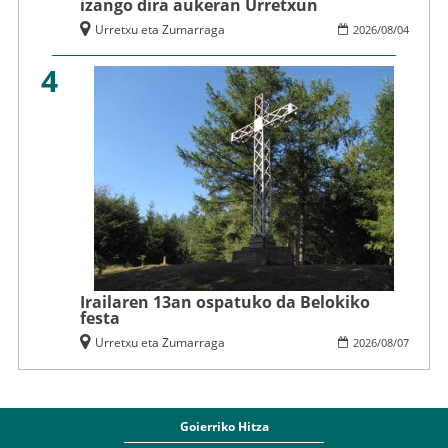
izango dira aukeran Urretxun
Urretxu eta Zumarraga
2026
/
08
/
04
4
Irailaren 13an ospatuko da Belokiko
festa
Urretxu eta Zumarraga
2026
/
08
/
07
Goierriko Hitza