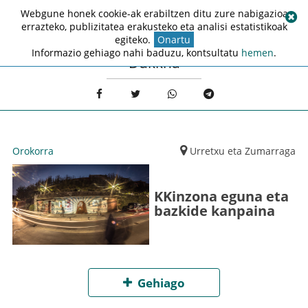
Webgune honek cookie-ak erabiltzen ditu zure nabigazioa
errazteko, publizitatea erakusteko eta analisi estatistikoak
egiteko.
Onartu
Informazio gehiago nahi baduzu, kontsultatu
hemen
.
Dukkha
Orokorra
Urretxu eta Zumarraga
KKinzona eguna eta
bazkide kanpaina
Gehiago