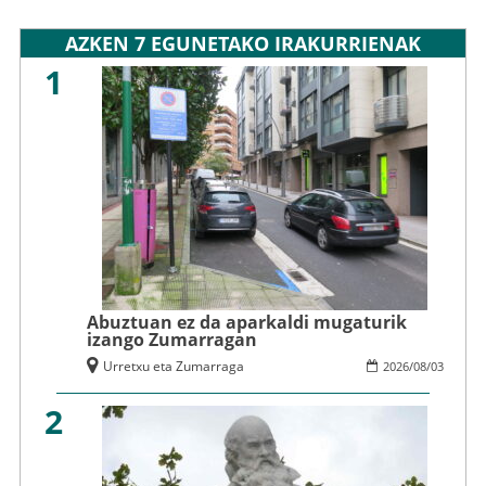
AZKEN 7 EGUNETAKO IRAKURRIENAK
1
Abuztuan ez da aparkaldi mugaturik
izango Zumarragan
Urretxu eta Zumarraga
2026
/
08
/
03
2