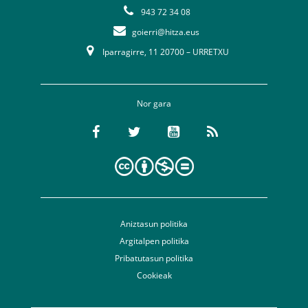
943 72 34 08
goierri@hitza.eus
Iparragirre, 11 20700 – URRETXU
Nor gara
Aniztasun politika
Argitalpen politika
Pribatutasun politika
Cookieak