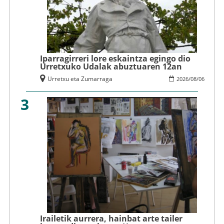
Iparragirreri lore eskaintza egingo dio
Urretxuko Udalak abuztuaren 12an
Urretxu eta Zumarraga
2026
/
08
/
06
3
Irailetik aurrera, hainbat arte tailer