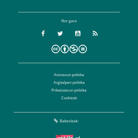
Nor gara
Aniztasun politika
Argitalpen politika
Pribatutasun politika
Cookieak
Babesleak: