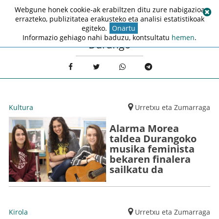
Webgune honek cookie-ak erabiltzen ditu zure nabigazioa
errazteko, publizitatea erakusteko eta analisi estatistikoak
egiteko.
Onartu
Informazio gehiago nahi baduzu, kontsultatu
hemen
.
Durango
Kultura
Urretxu eta Zumarraga
Alarma Morea
taldea Durangoko
musika feminista
bekaren finalera
sailkatu da
Kirola
Urretxu eta Zumarraga