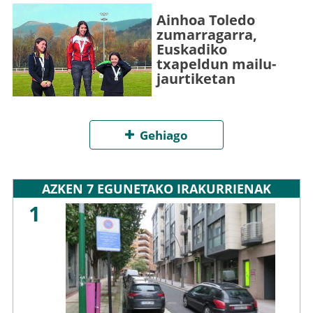
Ainhoa Toledo
zumarragarra,
Euskadiko
txapeldun mailu-
jaurtiketan
Gehiago
AZKEN 7 EGUNETAKO IRAKURRIENAK
1