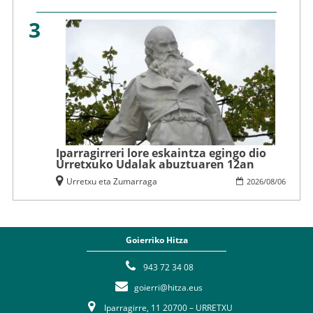
3
Iparragirreri lore eskaintza egingo dio
Urretxuko Udalak abuztuaren 12an
Urretxu eta Zumarraga
2026
/
08
/
06
Goierriko Hitza
943 72 34 08
goierri@hitza.eus
Iparragirre, 11 20700 – URRETXU