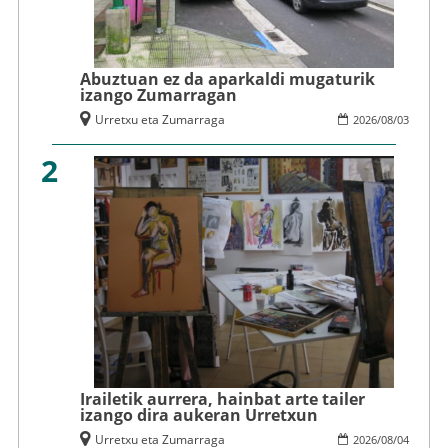
Abuztuan ez da aparkaldi mugaturik
izango Zumarragan
Urretxu eta Zumarraga
2026
/
08
/
03
2
Irailetik aurrera, hainbat arte tailer
izango dira aukeran Urretxun
Urretxu eta Zumarraga
2026
/
08
/
04