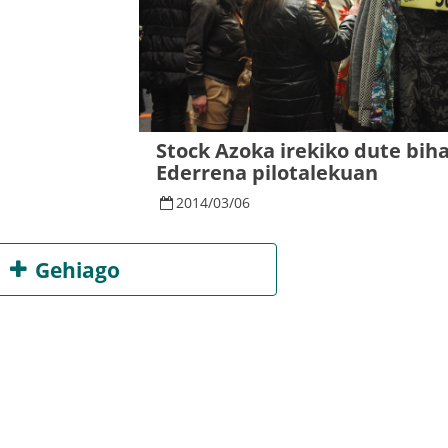
Stock Azoka irekiko dute bih
Ederrena pilotalekuan
2014
/
03
/
06
Gehiago