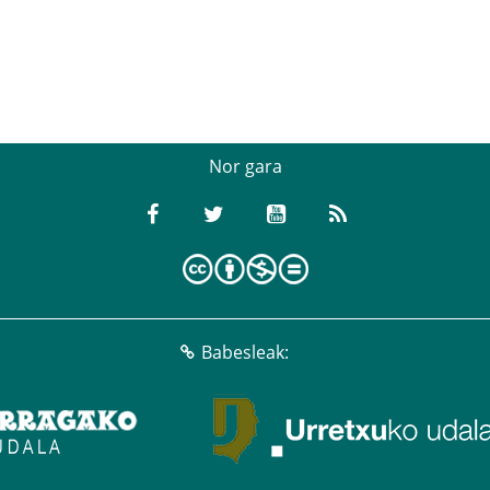
Nor gara
Babesleak: