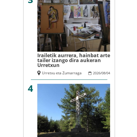
Irailetik aurrera, hainbat arte
tailer izango dira aukeran
Urretxun
Urretxu eta Zumarraga
2026
/
08
/
04
4