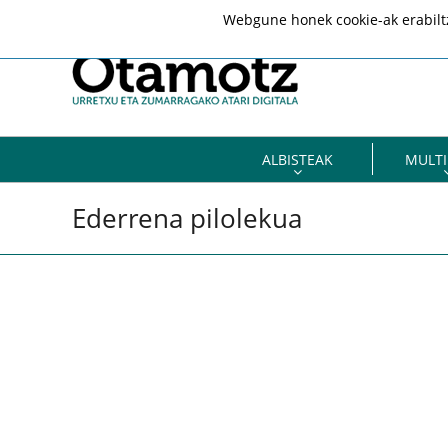
Webgune honek cookie-ak erabiltze
ALBISTEAK
MULTI
Ederrena pilolekua