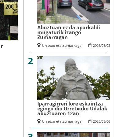
Abuztuan ez da aparkaldi
mugaturik izango
Zumarragan
ar
Urretxu eta Zumarraga
2026
/
08
/
03
2
Iparragirreri lore eskaintza
egingo dio Urretxuko Udalak
abuztuaren 12an
Urretxu eta Zumarraga
2026
/
08
/
06
3