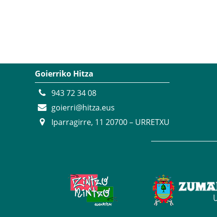
Goierriko Hitza
943 72 34 08
goierri@hitza.eus
Iparragirre, 11 20700 – URRETXU