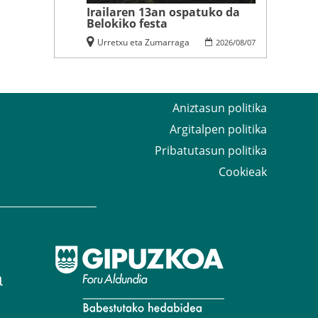
Irailaren 13an ospatuko da
Belokiko festa
Urretxu eta Zumarraga
2026
/
08
/
07
Aniztasun politika
Argitalpen politika
Pribatutasun politika
Cookieak