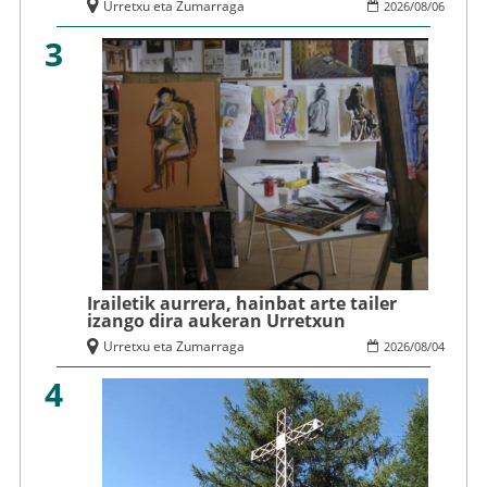
Urretxu eta Zumarraga
2026
/
08
/
06
3
Irailetik aurrera, hainbat arte tailer
izango dira aukeran Urretxun
Urretxu eta Zumarraga
2026
/
08
/
04
4