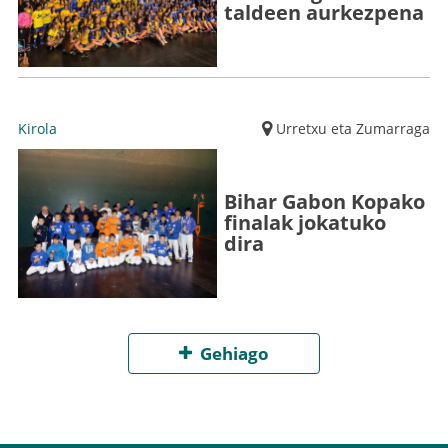
taldeen aurkezpena
Kirola
Urretxu eta Zumarraga
Bihar Gabon Kopako
finalak jokatuko
dira
Gehiago