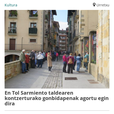
Kultura
Urretxu
En Tol Sarmiento taldearen
kontzerturako gonbidapenak agortu egin
dira