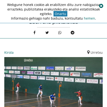
Webgune honek cookie-ak erabiltzen ditu zure nabigazioa
errazteko, publizitatea erakusteko eta analisi estatistikoak
egiteko.
Onartu
Informazio gehiago nahi baduzu, kontsultatu
hemen
.
Ederrena pilotalekua
Kirola
Urretxu