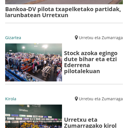
Bankoa-DV pilota txapelketako partidak,
larunbatean Urretxun
Gizartea
Urretxu eta Zumarraga
Stock azoka egingo
dute bihar eta etzi
Ederrena
pilotalekuan
Kirola
Urretxu eta Zumarraga
Urretxu eta
Zumarragako kirol