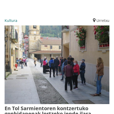
Kultura
Urretxu
En Tol Sarmientoren kontzertuko
gonbidapenak lortzeko jende ilara