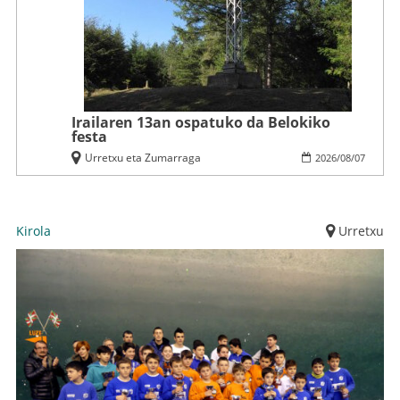
Irailaren 13an ospatuko da Belokiko
festa
Urretxu eta Zumarraga
2026
/
08
/
07
Kirola
Urretxu