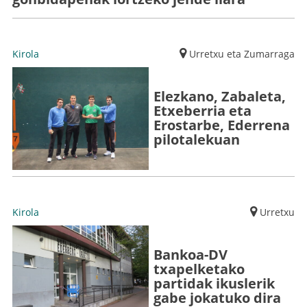
Kirola
Urretxu eta Zumarraga
Elezkano, Zabaleta,
Etxeberria eta
Erostarbe, Ederrena
pilotalekuan
Kirola
Urretxu
Bankoa-DV
txapelketako
partidak ikuslerik
gabe jokatuko dira