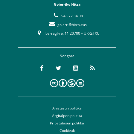
Goierriko Hitza
943 72 34 08
goierri@hitza.eus
Iparragirre, 11 20700 – URRETXU
Nor gara
Aniztasun politika
Argitalpen politika
Pribatutasun politika
Cookieak