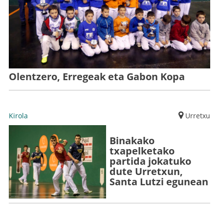
Olentzero, Erregeak eta Gabon Kopa
Kirola
Urretxu
Binakako
txapelketako
partida jokatuko
dute Urretxun,
Santa Lutzi egunean