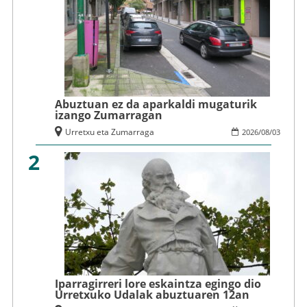
Abuztuan ez da aparkaldi mugaturik
izango Zumarragan
Urretxu eta Zumarraga
2026
/
08
/
03
2
Iparragirreri lore eskaintza egingo dio
Urretxuko Udalak abuztuaren 12an