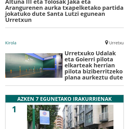
Altuna III eta Tolosak Jaka eta
Arangurenen aurka txapelketako partida
jokatuko dute Santa Lutzi egunean
Urretxun
Kirola
Urretxu
Urretxuko Udalak
eta Goierri pilota
elkarteak herrian
pilota biziberritzeko
plana aurkeztu dute
AZKEN 7 EGUNETAKO IRAKURRIENAK
1