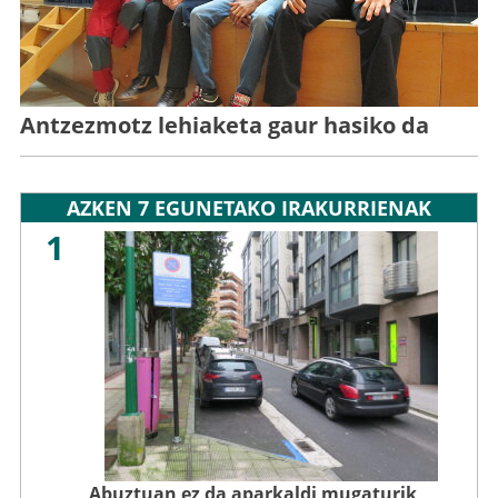
Antzezmotz lehiaketa gaur hasiko da
AZKEN 7 EGUNETAKO IRAKURRIENAK
1
Abuztuan ez da aparkaldi mugaturik