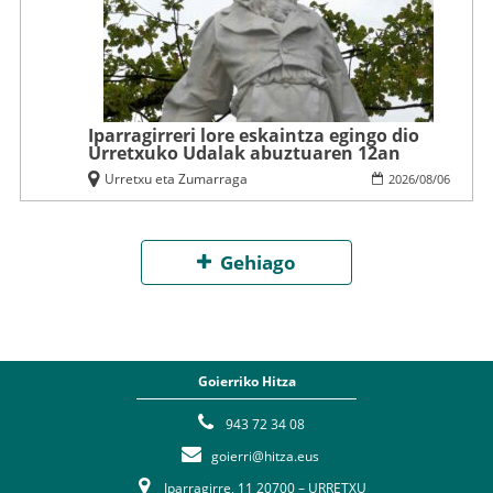
Iparragirreri lore eskaintza egingo dio
Urretxuko Udalak abuztuaren 12an
Urretxu eta Zumarraga
2026
/
08
/
06
Gehiago
Goierriko Hitza
943 72 34 08
goierri@hitza.eus
Iparragirre, 11 20700 – URRETXU