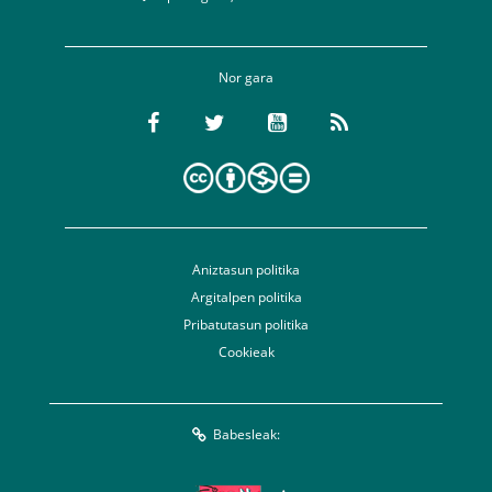
Nor gara
Aniztasun politika
Argitalpen politika
Pribatutasun politika
Cookieak
Babesleak: