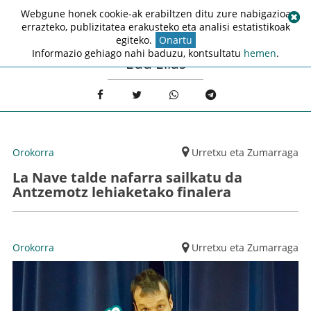
Webgune honek cookie-ak erabiltzen ditu zure nabigazioa
errazteko, publizitatea erakusteko eta analisi estatistikoak
egiteko.
Onartu
Informazio gehiago nahi baduzu, kontsultatu
hemen
.
Edu Elias
Orokorra
Urretxu eta Zumarraga
La Nave talde nafarra sailkatu da
Antzemotz lehiaketako finalera
Orokorra
Urretxu eta Zumarraga