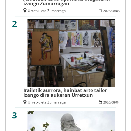
izango Zumarragan
Urretxu eta Zumarraga
2026
/
08
/
03
2
Irailetik aurrera, hainbat arte tailer
izango dira aukeran Urretxun
Urretxu eta Zumarraga
2026
/
08
/
04
3