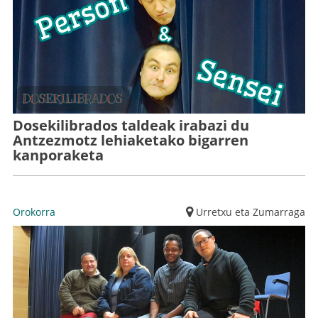
Dosekilibrados taldeak irabazi du
Antzezmotz lehiaketako bigarren
kanporaketa
Orokorra
Urretxu eta Zumarraga