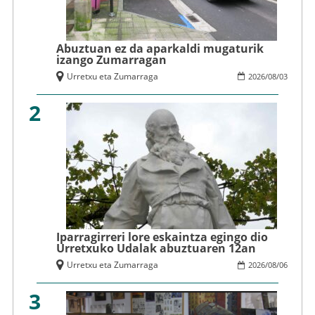
Abuztuan ez da aparkaldi mugaturik
izango Zumarragan
Urretxu eta Zumarraga
2026
/
08
/
03
2
Iparragirreri lore eskaintza egingo dio
Urretxuko Udalak abuztuaren 12an
Urretxu eta Zumarraga
2026
/
08
/
06
3