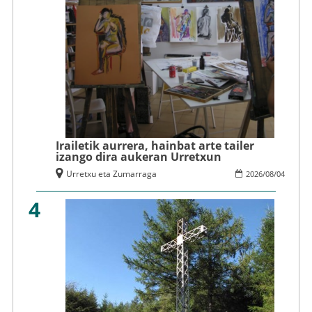
Irailetik aurrera, hainbat arte tailer
izango dira aukeran Urretxun
Urretxu eta Zumarraga
2026
/
08
/
04
4