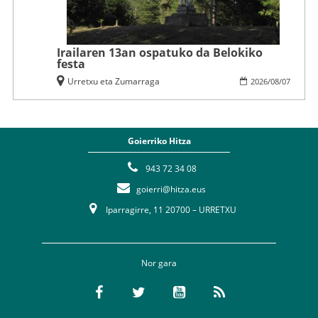
Irailaren 13an ospatuko da Belokiko
festa
Urretxu eta Zumarraga
2026
/
08
/
07
Goierriko Hitza
943 72 34 08
goierri@hitza.eus
Iparragirre, 11 20700 – URRETXU
Nor gara