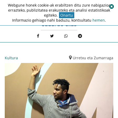
Webgune honek cookie-ak erabiltzen ditu zure nabigazioa
errazteko, publizitatea erakusteko eta analisi estatistikoak
egiteko.
Onartu
Informazio gehiago nahi baduzu, kontsultatu
hemen
.
eduardo elias
Kultura
Urretxu eta Zumarraga