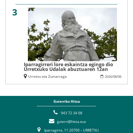
3
Iparragirreri lore eskaintza egingo dio
Urretxuko Udalak abuztuaren 12an
Urretxu eta Zumarraga
2026
/
08
/
06
Goierriko Hitza
943 72 34 08
goierri@hitza.eus
Iparragirre, 11 20700 – URRETXU