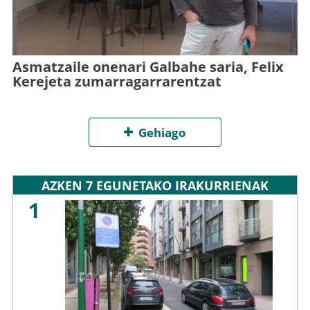
Asmatzaile onenari Galbahe saria, Felix
Kerejeta zumarragarrarentzat
Gehiago
AZKEN 7 EGUNETAKO IRAKURRIENAK
1