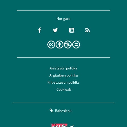
Nor gara
Aniztasun politika
Argitalpen politika
Pribatutasun politika
Cookieak
Babesleak: