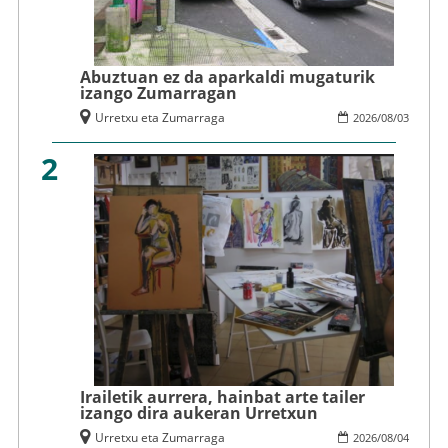
Abuztuan ez da aparkaldi mugaturik
izango Zumarragan
Urretxu eta Zumarraga
2026
/
08
/
03
2
Irailetik aurrera, hainbat arte tailer
izango dira aukeran Urretxun
Urretxu eta Zumarraga
2026
/
08
/
04