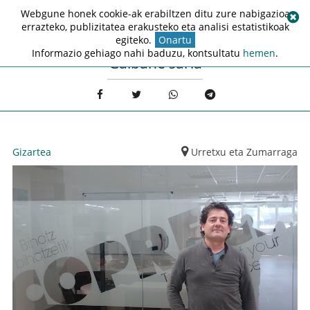
Webgune honek cookie-ak erabiltzen ditu zure nabigazioa
errazteko, publizitatea erakusteko eta analisi estatistikoak
egiteko.
Onartu
Informazio gehiago nahi baduzu, kontsultatu
hemen
.
Galbahe saria
Gizartea
Urretxu eta Zumarraga