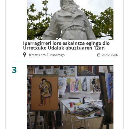
Iparragirreri lore eskaintza egingo dio
Urretxuko Udalak abuztuaren 12an
Urretxu eta Zumarraga
2026
/
08
/
06
3