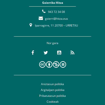
Goierriko Hitza
943 72 34 08
goierri@hitza.eus
Iparragirre, 11 20700 – URRETXU
Nor gara
Aniztasun politika
Argitalpen politika
Pribatutasun politika
Cookieak