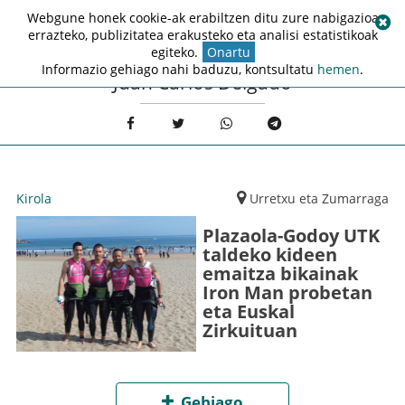
Webgune honek cookie-ak erabiltzen ditu zure nabigazioa
errazteko, publizitatea erakusteko eta analisi estatistikoak
egiteko.
Onartu
Informazio gehiago nahi baduzu, kontsultatu
hemen
.
Juan Carlos Delgado
Kirola
Urretxu eta Zumarraga
Plazaola-Godoy UTK
taldeko kideen
emaitza bikainak
Iron Man probetan
eta Euskal
Zirkuituan
Gehiago