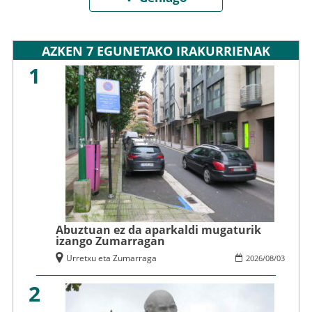
AZKEN 7 EGUNETAKO IRAKURRIENAK
1
Abuztuan ez da aparkaldi mugaturik
izango Zumarragan
Urretxu eta Zumarraga
2026
/
08
/
03
2