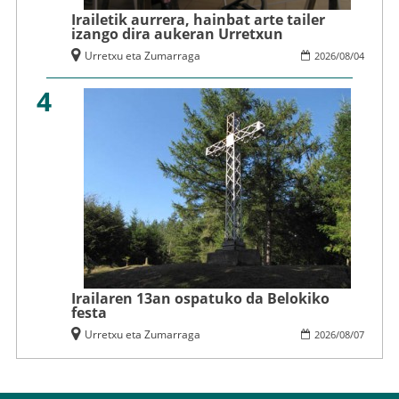
Irailetik aurrera, hainbat arte tailer
izango dira aukeran Urretxun
Urretxu eta Zumarraga
2026
/
08
/
04
4
Irailaren 13an ospatuko da Belokiko
festa
Urretxu eta Zumarraga
2026
/
08
/
07