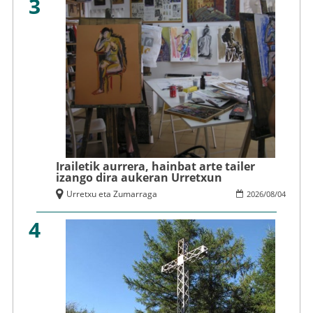
3
Irailetik aurrera, hainbat arte tailer
izango dira aukeran Urretxun
Urretxu eta Zumarraga
2026
/
08
/
04
4