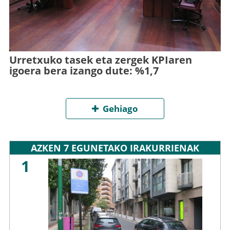
Urretxuko tasek eta zergek KPIaren
igoera bera izango dute: %1,7
Gehiago
AZKEN 7 EGUNETAKO IRAKURRIENAK
1