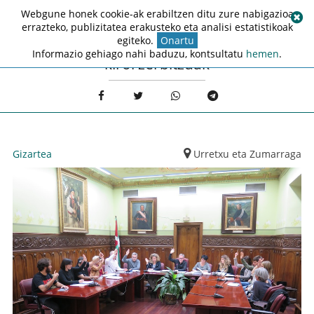
Webgune honek cookie-ak erabiltzen ditu zure nabigazioa
errazteko, publizitatea erakusteko eta analisi estatistikoak
egiteko.
Onartu
Informazio gehiago nahi baduzu, kontsultatu
hemen
.
kirol zerbitzuak
Gizartea
Urretxu eta Zumarraga