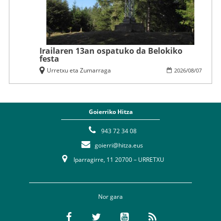
Irailaren 13an ospatuko da Belokiko
festa
Urretxu eta Zumarraga
2026
/
08
/
07
Goierriko Hitza
943 72 34 08
goierri@hitza.eus
Iparragirre, 11 20700 – URRETXU
Nor gara