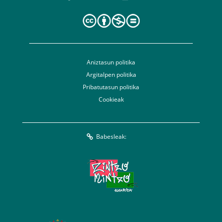
Aniztasun politika
Argitalpen politika
Pribatutasun politika
Cookieak
Babesleak: