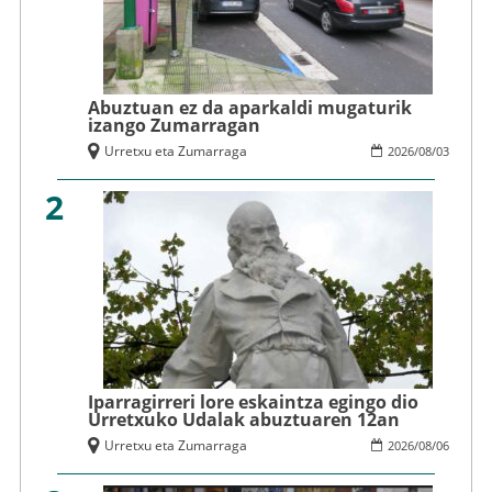
Abuztuan ez da aparkaldi mugaturik
izango Zumarragan
Urretxu eta Zumarraga
2026
/
08
/
03
2
Iparragirreri lore eskaintza egingo dio
Urretxuko Udalak abuztuaren 12an
Urretxu eta Zumarraga
2026
/
08
/
06