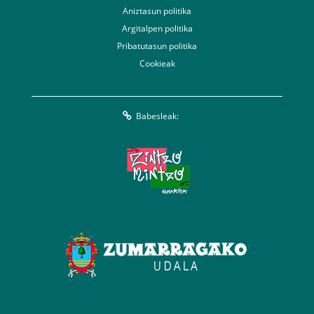
Aniztasun politika
Argitalpen politika
Pribatutasun politika
Cookieak
Babesleak: