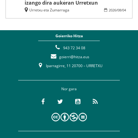
izango dira aukeran Urretxun
Urretxu eta Zumarraga
2026
/
08
/
04
Goierriko Hitza
943 72 34 08
goierri@hitza.eus
Iparragirre, 11 20700 – URRETXU
Nor gara