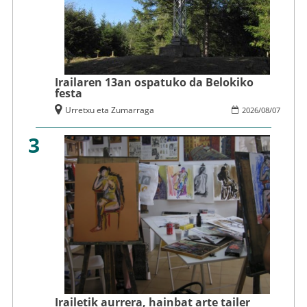
Irailaren 13an ospatuko da Belokiko
festa
Urretxu eta Zumarraga
2026
/
08
/
07
3
Irailetik aurrera, hainbat arte tailer