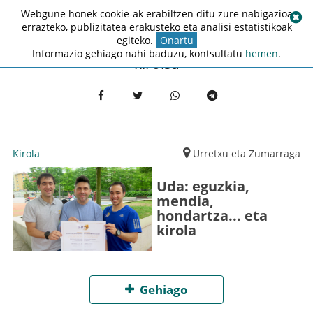
Webgune honek cookie-ak erabiltzen ditu zure nabigazioa
errazteko, publizitatea erakusteko eta analisi estatistikoak
egiteko.
Onartu
Informazio gehiago nahi baduzu, kontsultatu
hemen
.
kirolsa
Kirola
Urretxu eta Zumarraga
Uda: eguzkia,
mendia,
hondartza... eta
kirola
Gehiago