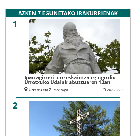
AZKEN 7 EGUNETAKO IRAKURRIENAK
1
Iparragirreri lore eskaintza egingo dio
Urretxuko Udalak abuztuaren 12an
Urretxu eta Zumarraga
2026
/
08
/
06
2