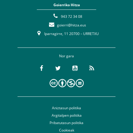
Goierriko Hitza
943 72 34 08
goierri@hitza.eus
Iparragirre, 11 20700 – URRETXU
Nor gara
Aniztasun politika
Argitalpen politika
Pribatutasun politika
Cookieak