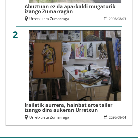
Abuztuan ez da aparkaldi mugaturik
izango Zumarragan
Urretxu eta Zumarraga
2026
/
08
/
03
2
Irailetik aurrera, hainbat arte tailer
izango dira aukeran Urretxun
Urretxu eta Zumarraga
2026
/
08
/
04