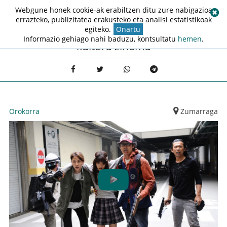
Webgune honek cookie-ak erabiltzen ditu zure nabigazioa
errazteko, publizitatea erakusteko eta analisi estatistikoak
egiteko.
Onartu
Informazio gehiago nahi baduzu, kontsultatu
hemen
.
kultura zinema
Orokorra
Zumarraga