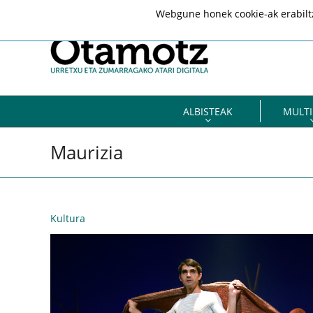
Webgune honek cookie-ak erabiltze
ALBISTEAK
MULTI
Maurizia
Kultura