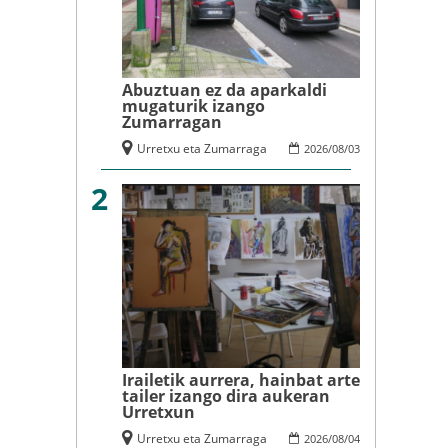
Abuztuan ez da aparkaldi
mugaturik izango
Zumarragan
Urretxu eta Zumarraga
2026
/
08
/
03
2
Irailetik aurrera, hainbat arte
tailer izango dira aukeran
Urretxun
Urretxu eta Zumarraga
2026
/
08
/
04