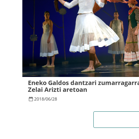
Eneko Galdos dantzari zumarragarra
Zelai Arizti aretoan
2018
/
06
/
28