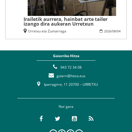
Irailetik aurrera, hainbat arte tailer
izango dira aukeran Urretxun
Urretxu eta Zumarraga
2026
/
08
/
04
Goierriko Hitza
943 72 34 08
goierri@hitza.eus
Iparragirre, 11 20700 – URRETXU
Nor gara