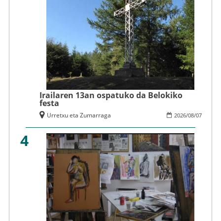
Irailaren 13an ospatuko da Belokiko
festa
Urretxu eta Zumarraga
2026
/
08
/
07
4