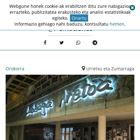
Webgune honek cookie-ak erabiltzen ditu zure nabigazioa
errazteko, publizitatea erakusteko eta analisi estatistikoak
egiteko.
Onartu
Informazio gehiago nahi baduzu, kontsultatu
hemen
.
@r-emociones
Orokorra
Urretxu eta Zumarraga