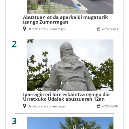
Abuztuan ez da aparkaldi mugaturik
izango Zumarragan
Urretxu eta Zumarraga
2026
/
08
/
03
2
Iparragirreri lore eskaintza egingo dio
Urretxuko Udalak abuztuaren 12an
Urretxu eta Zumarraga
2026
/
08
/
06
3