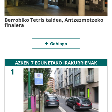
Berrobiko Tetris taldea, Antzezmotzeko
finalera
Gehiago
AZKEN 7 EGUNETAKO IRAKURRIENAK
1