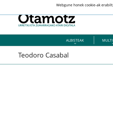
Webgune honek cookie-ak erabiltze
ALBISTEAK
MULTI
Teodoro Casabal