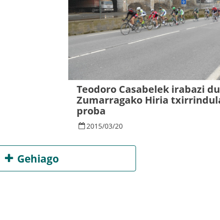
Teodoro Casabelek irabazi d
Zumarragako Hiria txirrindul
proba
2015
/
03
/
20
Gehiago