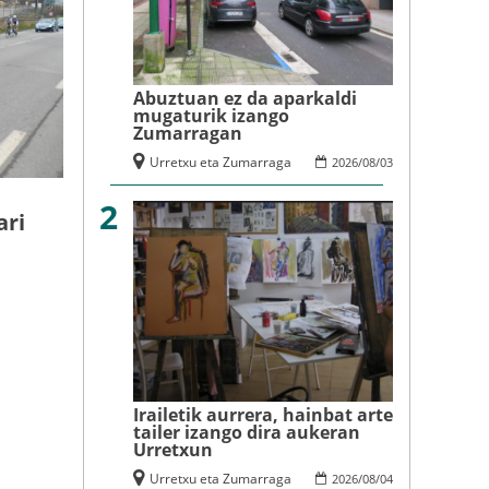
Abuztuan ez da aparkaldi
mugaturik izango
Zumarragan
Urretxu eta Zumarraga
2026
/
08
/
03
u
2
ari
Irailetik aurrera, hainbat arte
tailer izango dira aukeran
Urretxun
Urretxu eta Zumarraga
2026
/
08
/
04