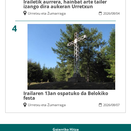
Irailetik aurrera, hainbat arte tailer
izango dira aukeran Urretxun
Urretxu eta Zumarraga
2026
/
08
/
04
4
Irailaren 13an ospatuko da Belokiko
festa
Urretxu eta Zumarraga
2026
/
08
/
07
Goierriko Hitza