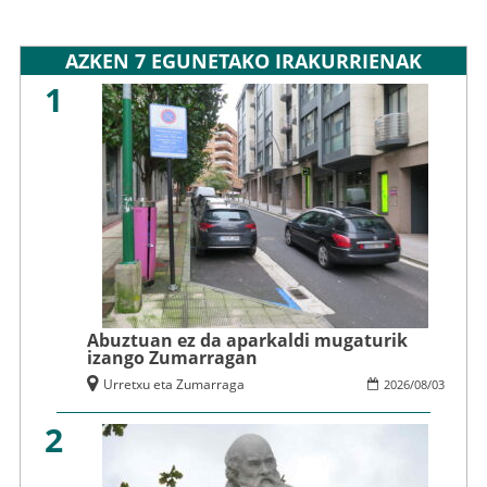
AZKEN 7 EGUNETAKO IRAKURRIENAK
1
Abuztuan ez da aparkaldi mugaturik
izango Zumarragan
Urretxu eta Zumarraga
2026
/
08
/
03
2