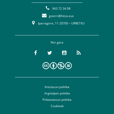
943 72 34 08
goierri@hitza.eus
Iparragirre, 11 20700 – URRETXU
Nor gara
Aniztasun politika
Argitalpen politika
Pribatutasun politika
Cookieak