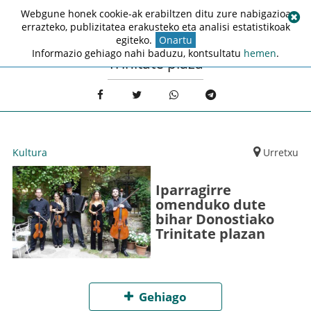
Webgune honek cookie-ak erabiltzen ditu zure nabigazioa
errazteko, publizitatea erakusteko eta analisi estatistikoak
egiteko.
Onartu
Informazio gehiago nahi baduzu, kontsultatu
hemen
.
Trinitate plaza
Kultura
Urretxu
Iparragirre
omenduko dute
bihar Donostiako
Trinitate plazan
Gehiago