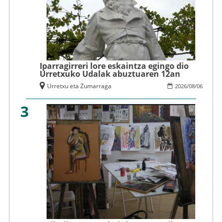
Iparragirreri lore eskaintza egingo dio
Urretxuko Udalak abuztuaren 12an
Urretxu eta Zumarraga
2026
/
08
/
06
3