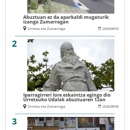
Abuztuan ez da aparkaldi mugaturik
izango Zumarragan
Urretxu eta Zumarraga
2026
/
08
/
03
2
Iparragirreri lore eskaintza egingo dio
Urretxuko Udalak abuztuaren 12an
Urretxu eta Zumarraga
2026
/
08
/
06
3