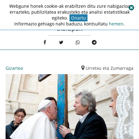
Webgune honek cookie-ak erabiltzen ditu zure nabigazioa
errazteko, publizitatea erakusteko eta analisi estatistikoak
egiteko.
Onartu
Informazio gehiago nahi baduzu, kontsultatu
hemen
.
txalupak
Gizartea
Urretxu eta Zumarraga