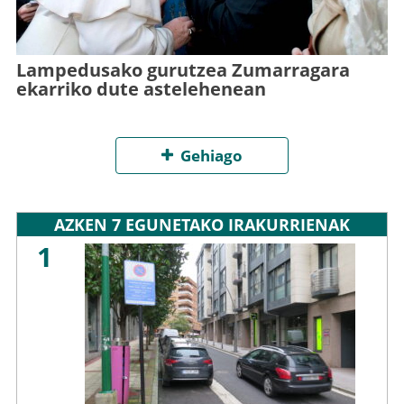
Lampedusako gurutzea Zumarragara
ekarriko dute astelehenean
Gehiago
AZKEN 7 EGUNETAKO IRAKURRIENAK
1