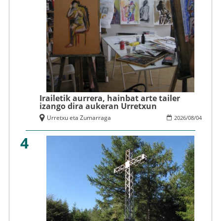
Irailetik aurrera, hainbat arte tailer
izango dira aukeran Urretxun
Urretxu eta Zumarraga
2026
/
08
/
04
4