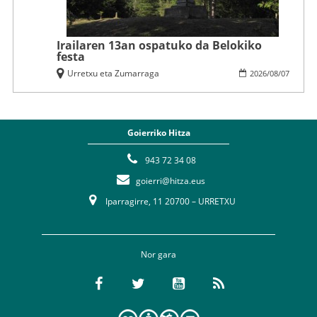
Irailaren 13an ospatuko da Belokiko
festa
Urretxu eta Zumarraga
2026
/
08
/
07
Goierriko Hitza
943 72 34 08
goierri@hitza.eus
Iparragirre, 11 20700 – URRETXU
Nor gara