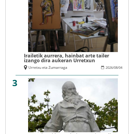
Irailetik aurrera, hainbat arte tailer
izango dira aukeran Urretxun
Urretxu eta Zumarraga
2026
/
08
/
04
3