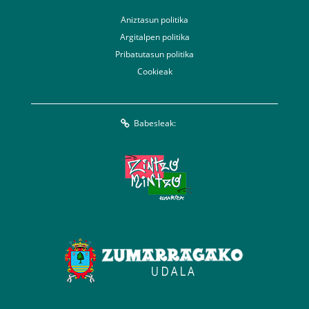
Aniztasun politika
Argitalpen politika
Pribatutasun politika
Cookieak
Babesleak: