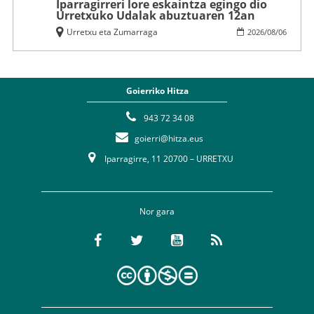
Iparragirreri lore eskaintza egingo dio
Urretxuko Udalak abuztuaren 12an
Urretxu eta Zumarraga
2026
/
08
/
06
Goierriko Hitza
943 72 34 08
goierri@hitza.eus
Iparragirre, 11 20700 – URRETXU
Nor gara