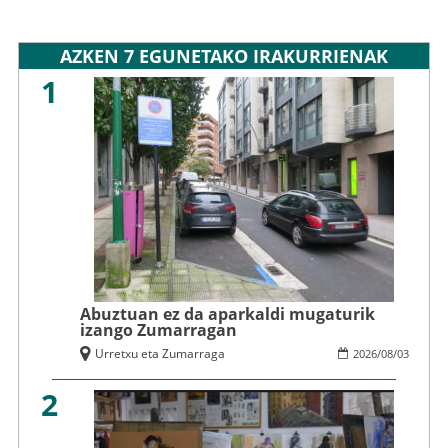
AZKEN 7 EGUNETAKO IRAKURRIENAK
1
Abuztuan ez da aparkaldi mugaturik
izango Zumarragan
Urretxu eta Zumarraga
2026
/
08
/
03
2