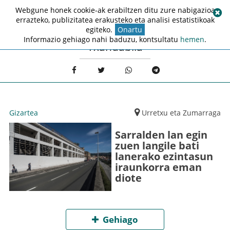
Webgune honek cookie-ak erabiltzen ditu zure nabigazioa
errazteko, publizitatea erakusteko eta analisi estatistikoak
egiteko.
Onartu
Informazio gehiago nahi baduzu, kontsultatu
hemen
.
Txandabila
Gizartea
Urretxu eta Zumarraga
Sarralden lan egin
zuen langile bati
lanerako ezintasun
iraunkorra eman
diote
Gehiago