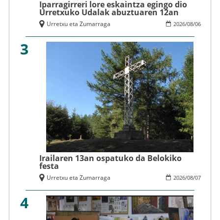
Iparragirreri lore eskaintza egingo dio
Urretxuko Udalak abuztuaren 12an
Urretxu eta Zumarraga
2026
/
08
/
06
3
Irailaren 13an ospatuko da Belokiko
festa
Urretxu eta Zumarraga
2026
/
08
/
07
4