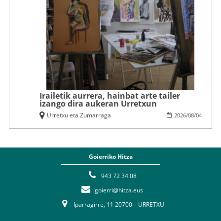
Irailetik aurrera, hainbat arte tailer
izango dira aukeran Urretxun
Urretxu eta Zumarraga
2026
/
08
/
04
Goierriko Hitza
943 72 34 08
goierri@hitza.eus
Iparragirre, 11 20700 – URRETXU