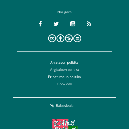
Nor gara
Aniztasun politika
Argitalpen politika
Pribatutasun politika
Cookieak
Babesleak: