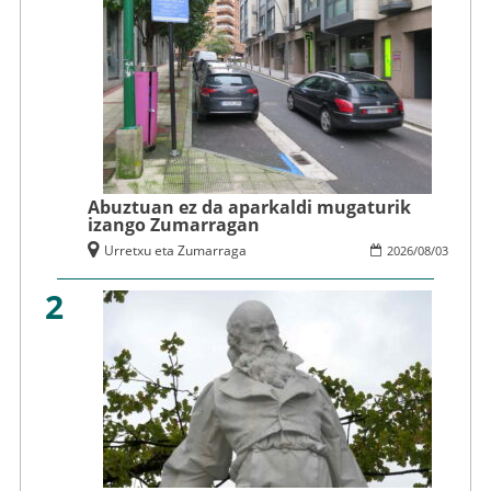
Abuztuan ez da aparkaldi mugaturik
izango Zumarragan
Urretxu eta Zumarraga
2026
/
08
/
03
2