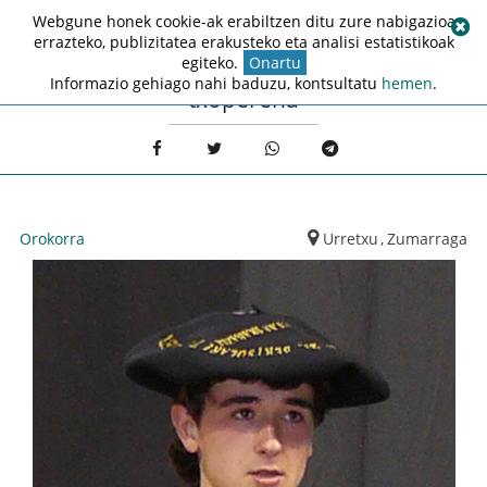
Webgune honek cookie-ak erabiltzen ditu zure nabigazioa
errazteko, publizitatea erakusteko eta analisi estatistikoak
egiteko.
Onartu
Informazio gehiago nahi baduzu, kontsultatu
hemen
.
txoperena
Orokorra
Urretxu
,
Zumarraga