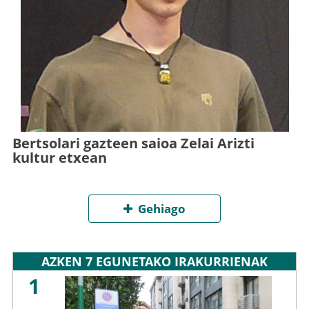
Bertsolari gazteen saioa Zelai Arizti
kultur etxean
Gehiago
AZKEN 7 EGUNETAKO IRAKURRIENAK
1