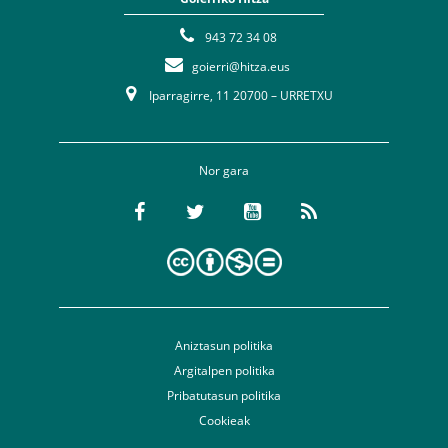
943 72 34 08
goierri@hitza.eus
Iparragirre, 11 20700 – URRETXU
Nor gara
Aniztasun politika
Argitalpen politika
Pribatutasun politika
Cookieak