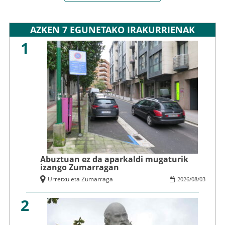
AZKEN 7 EGUNETAKO IRAKURRIENAK
1
Abuztuan ez da aparkaldi mugaturik
izango Zumarragan
Urretxu eta Zumarraga
2026
/
08
/
03
2