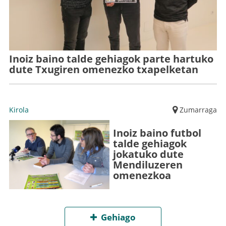
Inoiz baino talde gehiagok parte hartuko
dute Txugiren omenezko txapelketan
Kirola
Zumarraga
Inoiz baino futbol
talde gehiagok
jokatuko dute
Mendiluzeren
omenezkoa
Gehiago