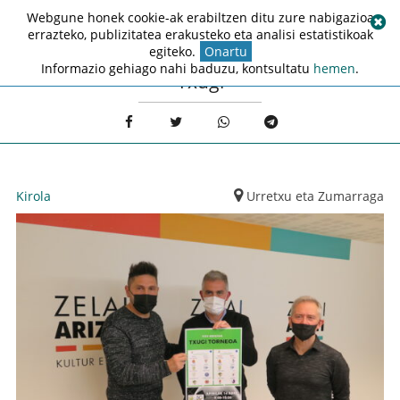
Webgune honek cookie-ak erabiltzen ditu zure nabigazioa
errazteko, publizitatea erakusteko eta analisi estatistikoak
egiteko.
Onartu
Informazio gehiago nahi baduzu, kontsultatu
hemen
.
Txugi
Kirola
Urretxu eta Zumarraga