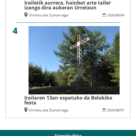
Irailetik aurrera, hainbat arte tailer
izango dira aukeran Urretxun
Urretxu eta Zumarraga
2026
/
08
/
04
4
Irailaren 13an ospatuko da Belokiko
festa
Urretxu eta Zumarraga
2026
/
08
/
07
Goierriko Hitza