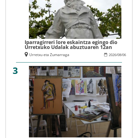
Iparragirreri lore eskaintza egingo dio
Urretxuko Udalak abuztuaren 12an
Urretxu eta Zumarraga
2026
/
08
/
06
3