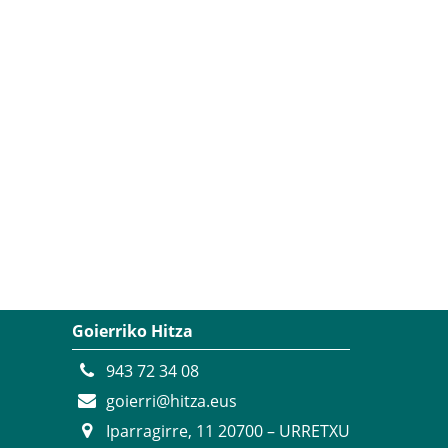
Goierriko Hitza
943 72 34 08
goierri@hitza.eus
Iparragirre, 11 20700 – URRETXU