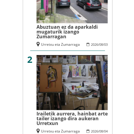
Abuztuan ez da aparkaldi
mugaturik izango
Zumarragan
Urretxu eta Zumarraga
2026
/
08
/
03
2
Irailetik aurrera, hainbat arte
tailer izango dira aukeran
Urretxun
Urretxu eta Zumarraga
2026
/
08
/
04