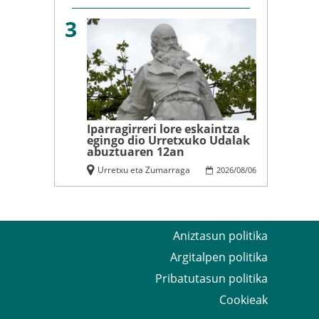
3
Iparragirreri lore eskaintza
egingo dio Urretxuko Udalak
abuztuaren 12an
Urretxu eta Zumarraga
2026
/
08
/
06
Aniztasun politika
Argitalpen politika
Pribatutasun politika
Cookieak