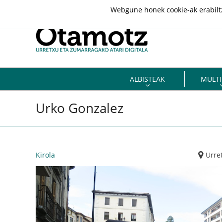
Webgune honek cookie-ak erabiltze
ALBISTEAK
MULTI
Urko Gonzalez
Kirola
Urre