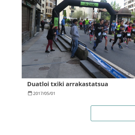
Duatloi txiki arrakastatsua
2017
/
05
/
01