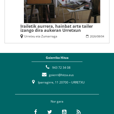
Irailetik aurrera, hainbat arte tailer
izango dira aukeran Urretxun
Urretxu eta Zumarraga
2026
/
08
/
04
Goierriko Hitza
943 72 34 08
goierri@hitza.eus
Iparragirre, 11 20700 – URRETXU
Nor gara