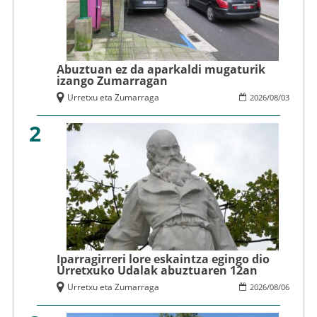
Abuztuan ez da aparkaldi mugaturik
izango Zumarragan
Urretxu eta Zumarraga
2026
/
08
/
03
2
Iparragirreri lore eskaintza egingo dio
Urretxuko Udalak abuztuaren 12an
Urretxu eta Zumarraga
2026
/
08
/
06