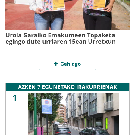
Urola Garaiko Emakumeen Topaketa
egingo dute urriaren 15ean Urretxun
Gehiago
AZKEN 7 EGUNETAKO IRAKURRIENAK
1