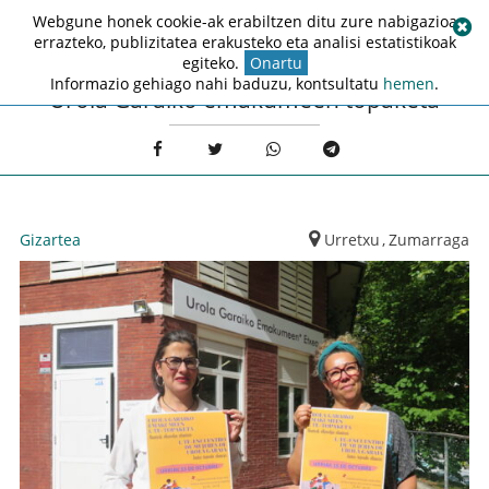
Webgune honek cookie-ak erabiltzen ditu zure nabigazioa
errazteko, publizitatea erakusteko eta analisi estatistikoak
egiteko.
Onartu
Informazio gehiago nahi baduzu, kontsultatu
hemen
.
Urola Garaiko emakumeen topaketa
Gizartea
Urretxu
,
Zumarraga