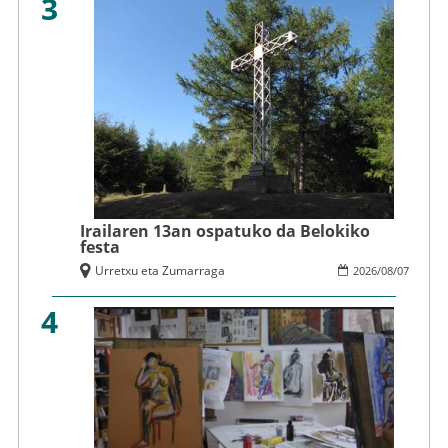
3
Irailaren 13an ospatuko da Belokiko
festa
Urretxu eta Zumarraga
2026
/
08
/
07
4