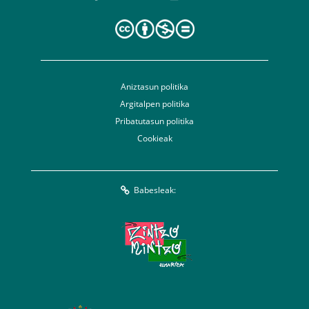
Aniztasun politika
Argitalpen politika
Pribatutasun politika
Cookieak
Babesleak: