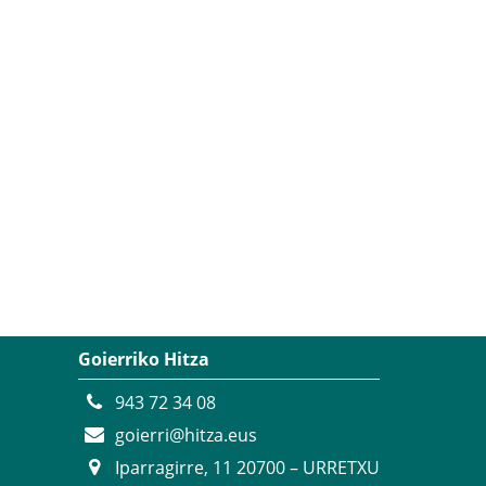
Goierriko Hitza
943 72 34 08
goierri@hitza.eus
Iparragirre, 11 20700 – URRETXU