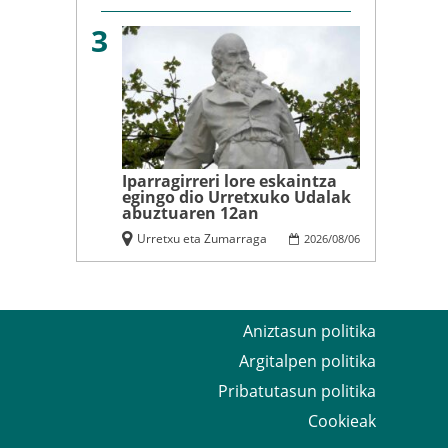
3
Iparragirreri lore eskaintza
egingo dio Urretxuko Udalak
abuztuaren 12an
Urretxu eta Zumarraga
2026
/
08
/
06
Aniztasun politika
Argitalpen politika
Pribatutasun politika
Cookieak