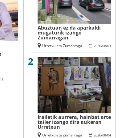
Abuztuan ez da aparkaldi
mugaturik izango
Zumarragan
Urretxu eta Zumarraga
2026
/
08
/
03
e
2
atu
Irailetik aurrera, hainbat arte
tailer izango dira aukeran
Urretxun
Urretxu eta Zumarraga
2026
/
08
/
04