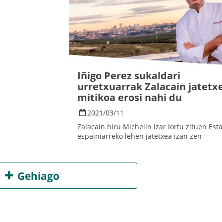
Iñigo Perez sukaldari
urretxuarrak Zalacain jatetx
mitikoa erosi nahi du
2021
/
03
/
11
Zalacain hiru Michelin izar lortu zituen Est
espainiarreko lehen jatetxea izan zen
Gehiago