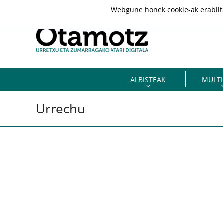
Webgune honek cookie-ak erabiltze
ALBISTEAK
MULTI
Urrechu