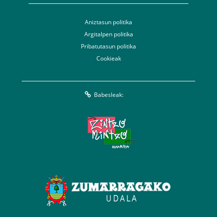
Aniztasun politika
Argitalpen politika
Pribatutasun politika
Cookieak
Babesleak: