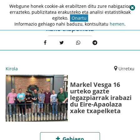
Webgune honek cookie-ak erabiltzen ditu zure nabigazioa
errazteko, publizitatea erakusteko eta analisi estatistikoak
egiteko.
Onartu
Informazio gehiago nahi baduzu, kontsultatu
hemen
.
xake txapelketa
Kirola
Urretxu
Markel Vesga 16
urteko gazte
legazpiarrak irabazi
du Eire-Apaolaza
xake txapelketa
Gehiago