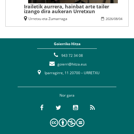
Irailetik aurrera, hainbat arte tailer
izango dira aukeran Urretxun
Urretxu eta Zumarraga
2026
/
08
/
04
Goierriko Hitza
943 72 34 08
goierri@hitza.eus
Iparragirre, 11 20700 – URRETXU
Nor gara