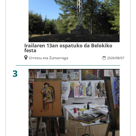
Irailaren 13an ospatuko da Belokiko
festa
Urretxu eta Zumarraga
2026
/
08
/
07
3