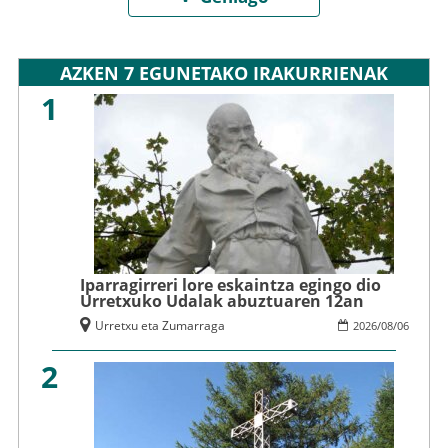
AZKEN 7 EGUNETAKO IRAKURRIENAK
1
Iparragirreri lore eskaintza egingo dio
Urretxuko Udalak abuztuaren 12an
Urretxu eta Zumarraga
2026
/
08
/
06
2