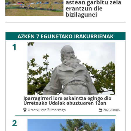
astean garbitu zela
erantzun die
bizilagunei
AZKEN 7 EGUNETAKO IRAKURRIENAK
1
Iparragirreri lore eskaintza egingo dio
Urretxuko Udalak abuztuaren 12an
Urretxu eta Zumarraga
2026
/
08
/
06
2