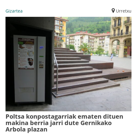
Gizartea
Urretxu
Poltsa konpostagarriak ematen dituen
makina berria jarri dute Gernikako
Arbola plazan