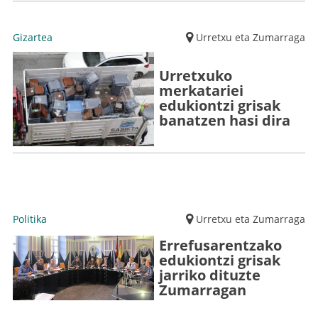
Gizartea
Urretxu eta Zumarraga
Urretxuko
merkatariei
edukiontzi grisak
banatzen hasi dira
Politika
Urretxu eta Zumarraga
Errefusarentzako
edukiontzi grisak
jarriko dituzte
Zumarragan