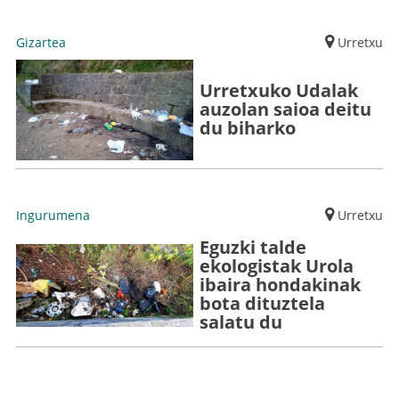
Gizartea
Urretxu
Urretxuko Udalak
auzolan saioa deitu
du biharko
Ingurumena
Urretxu
Eguzki talde
ekologistak Urola
ibaira hondakinak
bota dituztela
salatu du