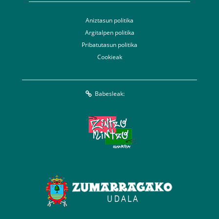
Aniztasun politika
Argitalpen politika
Pribatutasun politika
Cookieak
Babesleak: