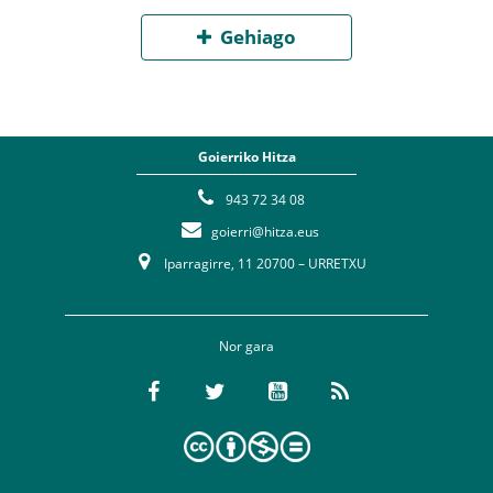
Gehiago
Goierriko Hitza
943 72 34 08
goierri@hitza.eus
Iparragirre, 11 20700 – URRETXU
Nor gara