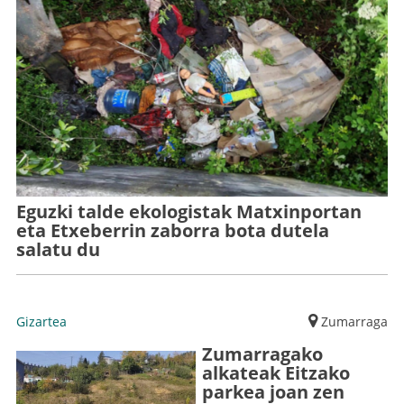
Eguzki talde ekologistak Matxinportan
eta Etxeberrin zaborra bota dutela
salatu du
Gizartea
Zumarraga
Zumarragako
alkateak Eitzako
parkea joan zen