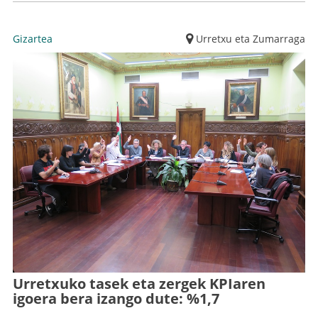
Gizartea
Urretxu eta Zumarraga
Urretxuko tasek eta zergek KPIaren
igoera bera izango dute: %1,7