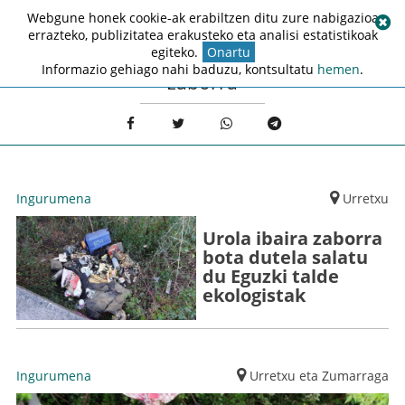
Webgune honek cookie-ak erabiltzen ditu zure nabigazioa
errazteko, publizitatea erakusteko eta analisi estatistikoak
egiteko.
Onartu
Informazio gehiago nahi baduzu, kontsultatu
hemen
.
zaborra
Ingurumena
Urretxu
Urola ibaira zaborra
bota dutela salatu
du Eguzki talde
ekologistak
Ingurumena
Urretxu eta Zumarraga