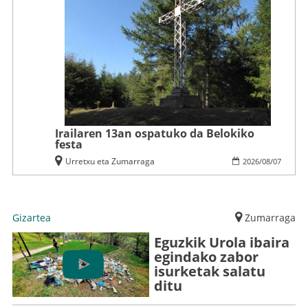
Irailaren 13an ospatuko da Belokiko
festa
Urretxu eta Zumarraga
2026
/
08
/
07
Gizartea
Zumarraga
Eguzkik Urola ibaira
egindako zabor
isurketak salatu
ditu