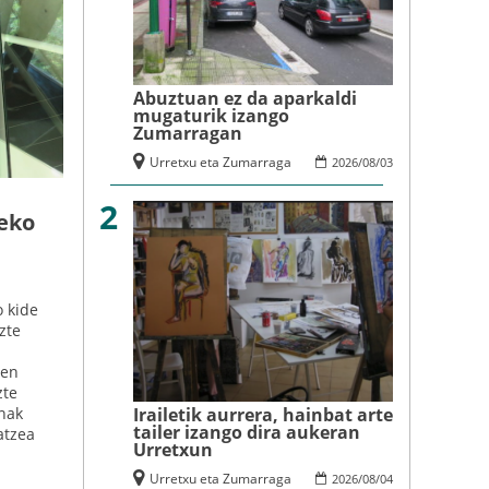
Abuztuan ez da aparkaldi
mugaturik izango
Zumarragan
Urretxu eta Zumarraga
2026
/
08
/
03
2
zeko
o kide
zte
ien
zte
Irailetik aurrera, hainbat arte
nak
tailer izango dira aukeran
atzea
Urretxun
Urretxu eta Zumarraga
2026
/
08
/
04