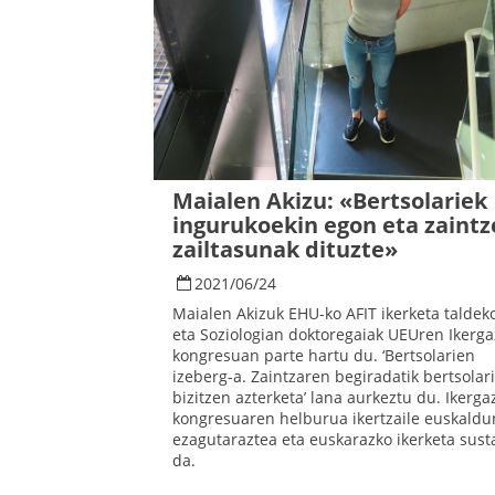
Maialen Akizu: «Bertsolariek
ingurukoekin egon eta zaint
zailtasunak dituzte»
2021
/
06
/
24
Maialen Akizuk EHU-ko AFIT ikerketa taldek
eta Soziologian doktoregaiak UEUren Ikerga
kongresuan parte hartu du. ‘Bertsolarien
izeberg-a. Zaintzaren begiradatik bertsolar
bizitzen azterketa’ lana aurkeztu du. Ikerga
kongresuaren helburua ikertzaile euskaldu
ezagutaraztea eta euskarazko ikerketa sust
da.