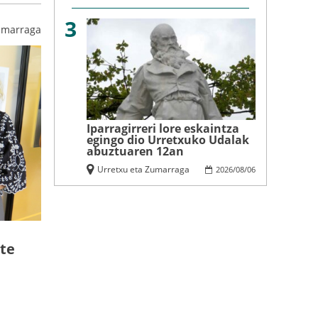
3
umarraga
Iparragirreri lore eskaintza
egingo dio Urretxuko Udalak
abuztuaren 12an
Urretxu eta Zumarraga
2026
/
08
/
06
zte