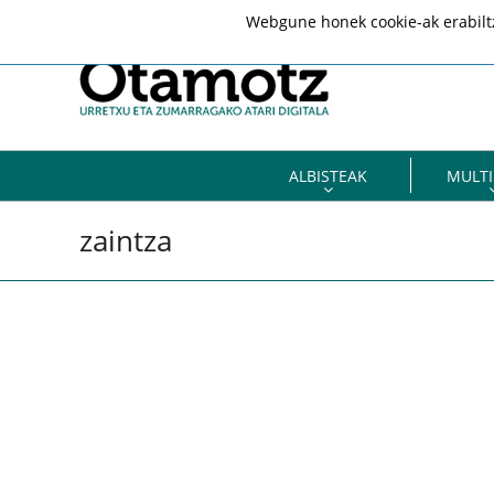
Webgune honek cookie-ak erabiltze
ALBISTEAK
MULTI
zaintza