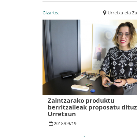
Gizartea
Urretxu eta Z
Zaintzarako produktu
berritzaileak proposatu ditu
Urretxun
2018
/
09
/
19