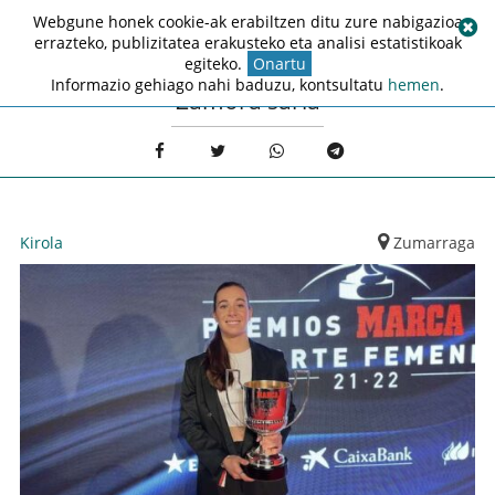
Webgune honek cookie-ak erabiltzen ditu zure nabigazioa
errazteko, publizitatea erakusteko eta analisi estatistikoak
egiteko.
Onartu
Informazio gehiago nahi baduzu, kontsultatu
hemen
.
Zamora saria
Kirola
Zumarraga