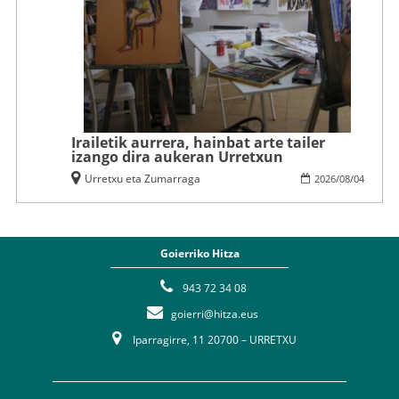
Irailetik aurrera, hainbat arte tailer
izango dira aukeran Urretxun
Urretxu eta Zumarraga
2026
/
08
/
04
Goierriko Hitza
943 72 34 08
goierri@hitza.eus
Iparragirre, 11 20700 – URRETXU