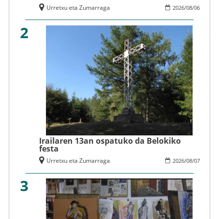
Urretxu eta Zumarraga
2026
/
08
/
06
2
Irailaren 13an ospatuko da Belokiko
festa
Urretxu eta Zumarraga
2026
/
08
/
07
3