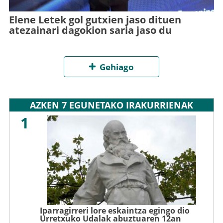
Elene Letek gol gutxien jaso dituen
atezainari dagokion saria jaso du
Gehiago
AZKEN 7 EGUNETAKO IRAKURRIENAK
1
Iparragirreri lore eskaintza egingo dio
Urretxuko Udalak abuztuaren 12an