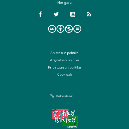
Nor gara
Aniztasun politika
Argitalpen politika
Pribatutasun politika
Cookieak
Babesleak: