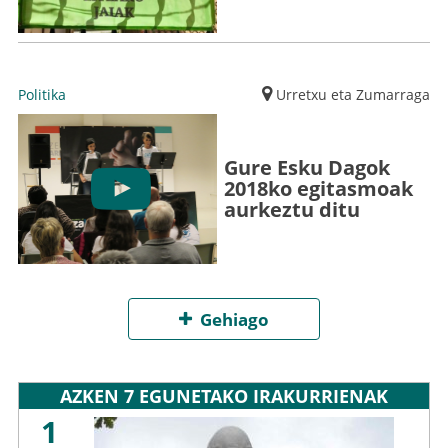
Politika
Urretxu eta Zumarraga
Gure Esku Dagok
2018ko egitasmoak
aurkeztu ditu
Gehiago
AZKEN 7 EGUNETAKO IRAKURRIENAK
1