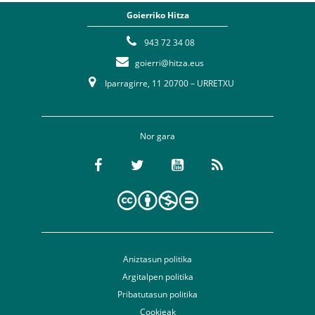
Goierriko Hitza
943 72 34 08
goierri@hitza.eus
Iparragirre, 11 20700 – URRETXU
Nor gara
Aniztasun politika
Argitalpen politika
Pribatutasun politika
Cookieak