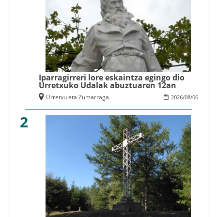
Iparragirreri lore eskaintza egingo dio
Urretxuko Udalak abuztuaren 12an
Urretxu eta Zumarraga
2026
/
08
/
06
2