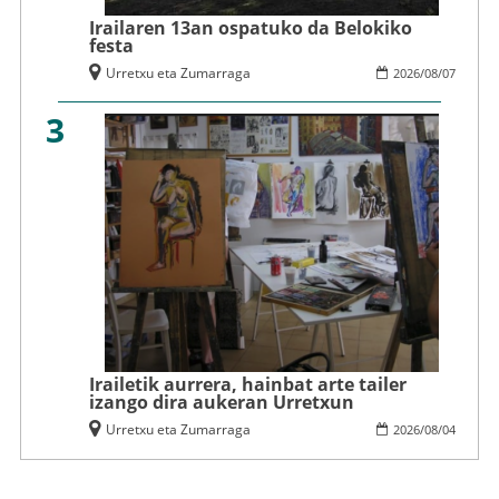
Irailaren 13an ospatuko da Belokiko
festa
Urretxu eta Zumarraga
2026
/
08
/
07
3
Irailetik aurrera, hainbat arte tailer
izango dira aukeran Urretxun
Urretxu eta Zumarraga
2026
/
08
/
04