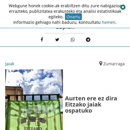
Webgune honek cookie-ak erabiltzen ditu zure nabigazioa
errazteko, publizitatea erakusteko eta analisi estatistikoak
egiteko.
Onartu
Informazio gehiago nahi baduzu, kontsultatu
hemen
.
zapiak
Jaiak
Zumarraga
Aurten ere ez dira
Eitzako jaiak
ospatuko