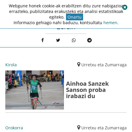
Webgune honek cookie-ak erabiltzen ditu zure nabigazioa
errazteko, publizitatea erakusteko eta analisi estatistikoak
egiteko.
Onartu
Informazio gehiago nahi baduzu, kontsultatu
hemen
.
Zerain
Kirola
Urretxu eta Zumarraga
Ainhoa Sanzek
Sanson proba
irabazi du
Orokorra
Urretxu eta Zumarraga