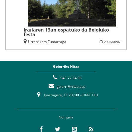
Irailaren 13an ospatuko da Belokiko
festa
Urretxu eta Zumarraga
2026
/
08
/
07
Goierriko Hitza
943 72 34 08
goierri@hitza.eus
Iparragirre, 11 20700 – URRETXU
Nor gara