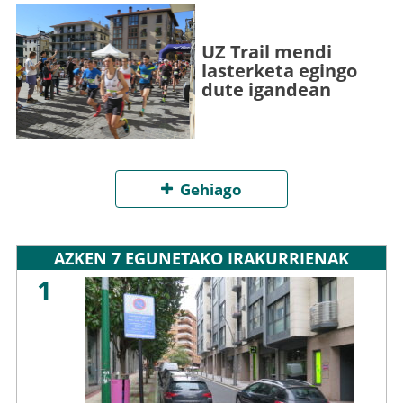
UZ Trail mendi
lasterketa egingo
dute igandean
Gehiago
AZKEN 7 EGUNETAKO IRAKURRIENAK
1