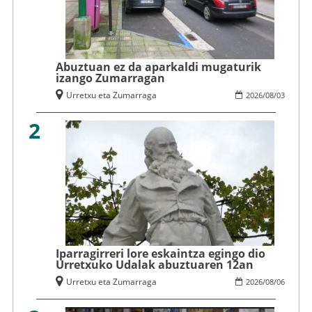
Abuztuan ez da aparkaldi mugaturik
izango Zumarragan
Urretxu eta Zumarraga
2026
/
08
/
03
2
Iparragirreri lore eskaintza egingo dio
Urretxuko Udalak abuztuaren 12an
Urretxu eta Zumarraga
2026
/
08
/
06