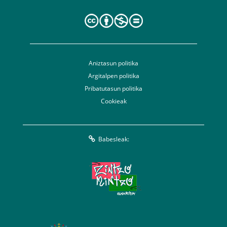
Aniztasun politika
Argitalpen politika
Pribatutasun politika
Cookieak
Babesleak: