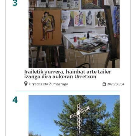
3
Irailetik aurrera, hainbat arte tailer
izango dira aukeran Urretxun
Urretxu eta Zumarraga
2026
/
08
/
04
4