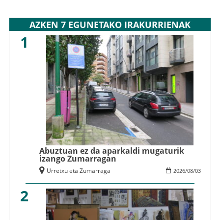
AZKEN 7 EGUNETAKO IRAKURRIENAK
1
Abuztuan ez da aparkaldi mugaturik
izango Zumarragan
Urretxu eta Zumarraga
2026
/
08
/
03
2