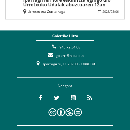
Urretxuko Udalak abuztuaren 12an
Urretxu eta Zumarraga
2026
/
08
/
06
Goierriko Hitza
943 72 34 08
goierri@hitza.eus
Iparragirre, 11 20700 – URRETXU
Nor gara