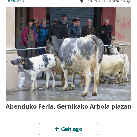
Orokorra
Urretxu eta Zumarraga
Abenduko Feria, Gernikako Arbola plazan
Gehiago