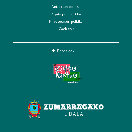
Aniztasun politika
Argitalpen politika
Pribatutasun politika
Cookieak
Babesleak: