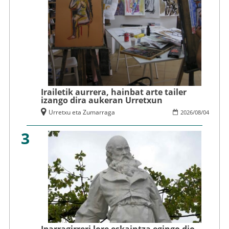
Irailetik aurrera, hainbat arte tailer
izango dira aukeran Urretxun
Urretxu eta Zumarraga
2026
/
08
/
04
3
Iparragirreri lore eskaintza egingo dio