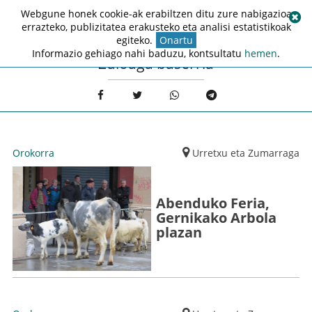
Webgune honek cookie-ak erabiltzen ditu zure nabigazioa
errazteko, publizitatea erakusteko eta analisi estatistikoak
egiteko.
Onartu
Informazio gehiago nahi baduzu, kontsultatu
hemen
.
Zuloaga baserria
Orokorra
Urretxu eta Zumarraga
Abenduko Feria,
Gernikako Arbola
plazan